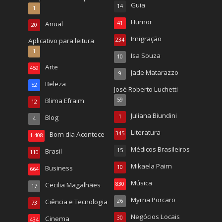
Guia
14
1
Humor
Anual
41
20
Imigração
Aplicativo para leitura
234
1
Isa Souza
10
Arte
459
Jade Matarazzo
9
Beleza
52
José Roberto Luchetti
Blima Efraim
59
12
Juliana Biundini
Blog
1
4
Literatura
Bom dia Acontece
345
1.408
Médicos Brasileiros
Brasil
15
110
Mikaela Paim
Business
10
664
Música
Cecilia Magalhães
830
17
Myrna Porcaro
Ciência e Tecnologia
26
73
Negócios Locais
Cinema
30
434