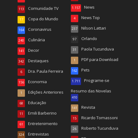
News
Comunidade TV
1.157
113
News Top
Copa do Mundo
4
17
Nilson Lattari
Coronavirus
237
164
Orlando
Culinária
97
240
Paola Tucunduva
Decor
31
141
PDF para Download
Destaques
1
342
Pets
Dra. Paula Ferreira
162
6
Programe-se
Economia
1.711
156
Resumo das Novelas
Edições Anteriores
1
410
Educação
68
Revista
141
Emili Barberino
11
Ricardo Tomassoni
15
Entretenimento
61
Roberto Tucunduva
26
Entrevistas
324