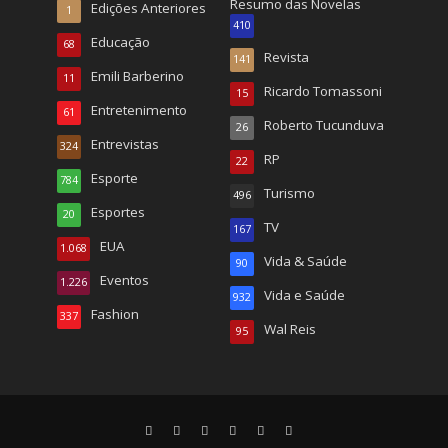
Resumo das Novelas
Edições Anteriores
1
410
Educação
68
Revista
141
Emili Barberino
11
Ricardo Tomassoni
15
Entretenimento
61
Roberto Tucunduva
26
Entrevistas
324
RP
22
Esporte
784
Turismo
496
Esportes
20
TV
167
EUA
1.068
Vida & Saúde
90
Eventos
1.226
Vida e Saúde
932
Fashion
337
Wal Reis
95