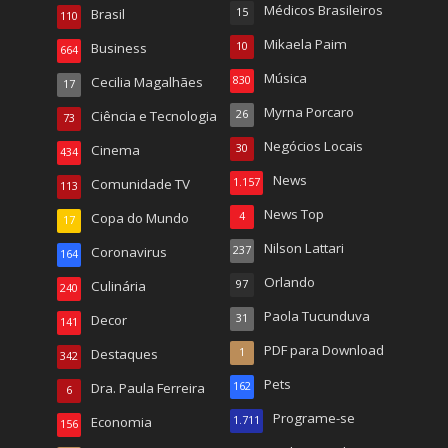
Médicos Brasileiros
Brasil
15
110
Mikaela Paim
Business
10
664
Música
Cecilia Magalhães
830
17
Myrna Porcaro
Ciência e Tecnologia
26
73
Negócios Locais
Cinema
30
434
News
Comunidade TV
1.157
113
News Top
Copa do Mundo
4
17
Nilson Lattari
Coronavirus
237
164
Orlando
Culinária
97
240
Paola Tucunduva
Decor
31
141
PDF para Download
Destaques
1
342
Pets
Dra. Paula Ferreira
162
6
Programe-se
Economia
1.711
156