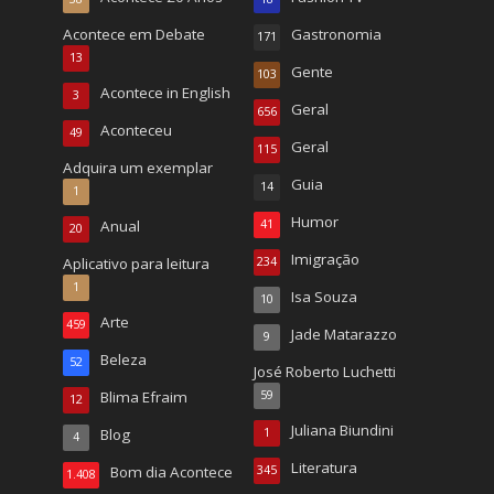
Acontece em Debate
Gastronomia
171
13
Gente
103
Acontece in English
3
Geral
656
Aconteceu
49
Geral
115
Adquira um exemplar
Guia
14
1
Humor
Anual
41
20
Imigração
Aplicativo para leitura
234
1
Isa Souza
10
Arte
459
Jade Matarazzo
9
Beleza
52
José Roberto Luchetti
Blima Efraim
59
12
Juliana Biundini
Blog
1
4
Literatura
Bom dia Acontece
345
1.408