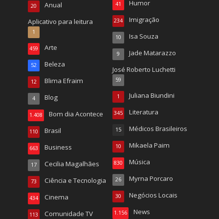
Humor
Anual
41
20
Imigração
Aplicativo para leitura
234
1
Isa Souza
10
Arte
459
Jade Matarazzo
9
Beleza
52
José Roberto Luchetti
Blima Efraim
59
12
Juliana Biundini
Blog
1
4
Literatura
Bom dia Acontece
345
1.408
Médicos Brasileiros
Brasil
15
110
Mikaela Paim
Business
10
663
Música
Cecilia Magalhães
830
17
Myrna Porcaro
Ciência e Tecnologia
26
73
Negócios Locais
Cinema
30
434
News
Comunidade TV
1.156
113