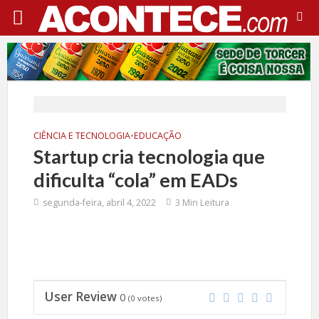
CIÊNCIA E TECNOLOGIA
•
EDUCAÇÃO
Startup cria tecnologia que
dificulta “cola” em EADs
segunda-feira, abril 4, 2022
3 Min Leitura
User Review
0
(
0
votes)