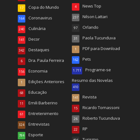
News Top
Copa do Mundo
4
17
Nilson Lattari
Coronavirus
237
164
Orlando
Culinária
97
240
Paola Tucunduva
Decor
31
141
PDF para Download
Destaques
1
342
Pets
Dra. Paula Ferreira
162
6
Programe-se
Economia
1.711
156
Resumo das Novelas
Edições Anteriores
1
410
Educação
68
Revista
141
Emili Barberino
11
Ricardo Tomassoni
15
Entretenimento
61
Roberto Tucunduva
26
Entrevistas
324
RP
22
Esporte
784
Turismo