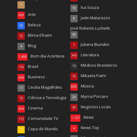
1
Isa Souza
10
Arte
459
Jade Matarazzo
9
Beleza
52
José Roberto Luchetti
Blima Efraim
59
12
Juliana Biundini
Blog
1
4
Literatura
Bom dia Acontece
345
1.408
Médicos Brasileiros
Brasil
15
110
Mikaela Paim
Business
10
664
Música
Cecilia Magalhães
830
17
Myrna Porcaro
Ciência e Tecnologia
26
73
Negócios Locais
Cinema
30
434
News
Comunidade TV
1.157
113
News Top
Copa do Mundo
4
17