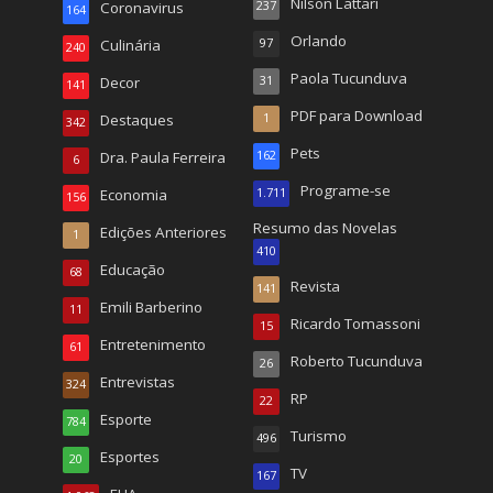
Nilson Lattari
Coronavirus
237
164
Orlando
Culinária
97
240
Paola Tucunduva
Decor
31
141
PDF para Download
Destaques
1
342
Pets
Dra. Paula Ferreira
162
6
Programe-se
Economia
1.711
156
Resumo das Novelas
Edições Anteriores
1
410
Educação
68
Revista
141
Emili Barberino
11
Ricardo Tomassoni
15
Entretenimento
61
Roberto Tucunduva
26
Entrevistas
324
RP
22
Esporte
784
Turismo
496
Esportes
20
TV
167