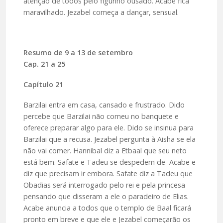
atenção de todos pelo figurino ousado. Acabe fica
maravilhado. Jezabel começa a dançar, sensual.
Resumo de
9 a 13 de setembro
Cap. 21 a 25
Capítulo 21
Barzilai entra em casa, cansado e frustrado. Dido
percebe que Barzilai não comeu no banquete e
oferece preparar algo para ele. Dido se insinua para
Barzilai que a recusa. Jezabel pergunta à Aisha se ela
não vai comer. Hannibal diz a Etbaal que seu neto
está bem. Safate e Tadeu se despedem de Acabe e
diz que precisam ir embora. Safate diz a Tadeu que
Obadias será interrogado pelo rei e pela princesa
pensando que disseram a ele o paradeiro de Elias.
Acabe anuncia a todos que o templo de Baal ficará
pronto em breve e que ele e Jezabel começarão os