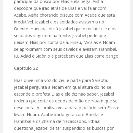
participar da busca por Elias e ela nega. Aisha
descobre que irão atrás de Elias e vai falar com
Acabe. Aisha chorando discute com Acabe que está
irredutível. Jezabel e os soldados avistam o rio
Querite. Hannibal diz à Jezabel que é melhor ele e os
soldados seguirem na frente. Jezabel pede que
deixem Elias por conta dela. Eliseu, Micaías e Noam
se aproximam com seus cavalos e avistam Hannibal,
IB, Adad e Sidônio e percebem que Elias corre perigo.
Capítulo 32
Elias ouve uma voz do céu e parte para Sarepta.
Jezabel pergunta a Noam em qual altura do rio se
esconde o profeta Elias e ele diz não saber. Jezabel
ordena que corte os dedos da mão de Noam que se
desespera. A comitiva volta para o palácio sem Elias e
levam Noam. Acabe irado grita com Barzilai e
Hannibal e os chama de fracassados. Etbaal
questiona Jezabel de ter suspendido as buscas por