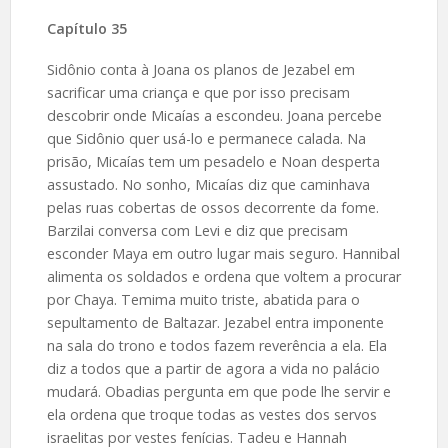
Capítulo 35
Sidônio conta à Joana os planos de Jezabel em
sacrificar uma criança e que por isso precisam
descobrir onde Micaías a escondeu. Joana percebe
que Sidônio quer usá-lo e permanece calada. Na
prisão, Micaías tem um pesadelo e Noan desperta
assustado. No sonho, Micaías diz que caminhava
pelas ruas cobertas de ossos decorrente da fome.
Barzilai conversa com Levi e diz que precisam
esconder Maya em outro lugar mais seguro. Hannibal
alimenta os soldados e ordena que voltem a procurar
por Chaya. Temima muito triste, abatida para o
sepultamento de Baltazar. Jezabel entra imponente
na sala do trono e todos fazem reverência a ela. Ela
diz a todos que a partir de agora a vida no palácio
mudará. Obadias pergunta em que pode lhe servir e
ela ordena que troque todas as vestes dos servos
israelitas por vestes fenícias. Tadeu e Hannah