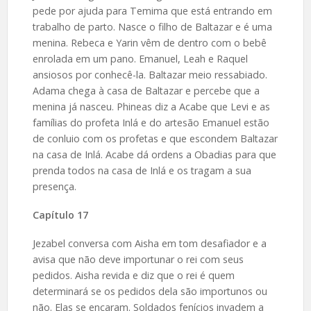
pede por ajuda para Temima que está entrando em
trabalho de parto. Nasce o filho de Baltazar e é uma
menina. Rebeca e Yarin vêm de dentro com o bebê
enrolada em um pano. Emanuel, Leah e Raquel
ansiosos por conhecê-la. Baltazar meio ressabiado.
Adama chega à casa de Baltazar e percebe que a
menina já nasceu. Phineas diz a Acabe que Levi e as
famílias do profeta Inlá e do artesão Emanuel estão
de conluio com os profetas e que escondem Baltazar
na casa de Inlá. Acabe dá ordens a Obadias para que
prenda todos na casa de Inlá e os tragam a sua
presença.
Capítulo 17
Jezabel conversa com Aisha em tom desafiador e a
avisa que não deve importunar o rei com seus
pedidos. Aisha revida e diz que o rei é quem
determinará se os pedidos dela são importunos ou
não. Elas se encaram. Soldados fenícios invadem a