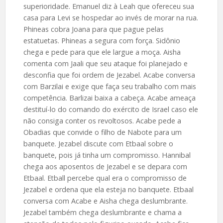
superioridade. Emanuel diz à Leah que ofereceu sua
casa para Levi se hospedar ao invés de morar na rua.
Phineas cobra Joana para que pague pelas
estatuetas. Phineas a segura com força. Sidônio
chega e pede para que ele largue a moça. Aisha
comenta com Jaali que seu ataque foi planejado e
desconfia que foi ordem de Jezabel. Acabe conversa
com Barzilai e exige que faça seu trabalho com mais
competência. Barlizai baixa a cabeça. Acabe ameaça
destituí-lo do comando do exército de Israel caso ele
não consiga conter os revoltosos. Acabe pede a
Obadias que convide o filho de Nabote para um
banquete. Jezabel discute com Etbaal sobre o
banquete, pois já tinha um compromisso. Hannibal
chega aos aposentos de Jezabel e se depara com
Etbaal. Etball percebe qual era o compromisso de
Jezabel e ordena que ela esteja no banquete. Etbaal
conversa com Acabe e Aisha chega deslumbrante.
Jezabel também chega deslumbrante e chama a