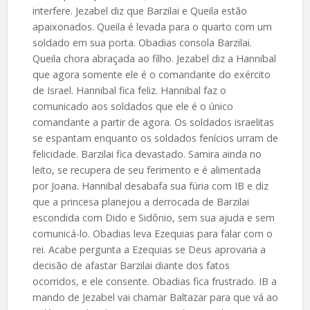
interfere. Jezabel diz que Barzilai e Queila estão
apaixonados. Queila é levada para o quarto com um
soldado em sua porta. Obadias consola Barzilai.
Queila chora abraçada ao filho. Jezabel diz a Hannibal
que agora somente ele é o comandante do exército
de Israel. Hannibal fica feliz. Hannibal faz o
comunicado aos soldados que ele é o único
comandante a partir de agora. Os soldados israelitas
se espantam enquanto os soldados fenícios urram de
felicidade. Barzilai fica devastado. Samira ainda no
leito, se recupera de seu ferimento e é alimentada
por Joana. Hannibal desabafa sua fúria com IB e diz
que a princesa planejou a derrocada de Barzilai
escondida com Dido e Sidônio, sem sua ajuda e sem
comunicá-lo. Obadias leva Ezequias para falar com o
rei. Acabe pergunta a Ezequias se Deus aprovaria a
decisão de afastar Barzilai diante dos fatos
ocorridos, e ele consente. Obadias fica frustrado. IB a
mando de Jezabel vai chamar Baltazar para que vá ao