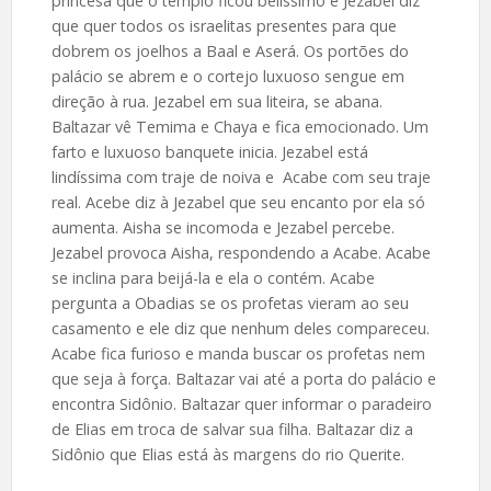
princesa que o templo ficou belíssimo e Jezabel diz
que quer todos os israelitas presentes para que
dobrem os joelhos a Baal e Aserá. Os portões do
palácio se abrem e o cortejo luxuoso sengue em
direção à rua.
Jezabel em sua liteira, se abana.
Baltazar vê Temima e Chaya e fica emocionado. Um
farto e luxuoso banquete inicia. Jezabel está
lindíssima com traje de noiva e Acabe com seu traje
real. Acebe diz à Jezabel que seu encanto por ela só
aumenta. Aisha se incomoda e Jezabel percebe.
Jezabel provoca Aisha, respondendo a Acabe. Acabe
se inclina para beijá-la e ela o contém. Acabe
pergunta a Obadias se os profetas vieram ao seu
casamento e ele diz que nenhum deles compareceu.
Acabe fica furioso e manda buscar os profetas nem
que seja à força. Baltazar vai até a porta do palácio e
encontra Sidônio. Baltazar quer informar o paradeiro
de Elias em troca de salvar sua filha. Baltazar diz a
Sidônio que Elias está às margens do rio Querite.