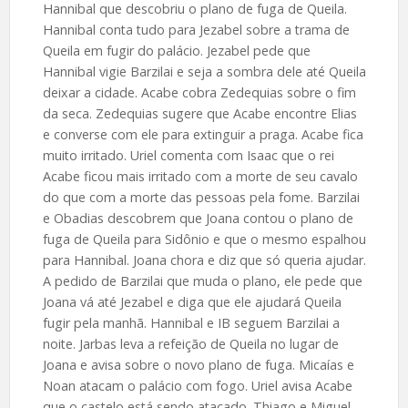
Hannibal que descobriu o plano de fuga de Queila.
Hannibal conta tudo para Jezabel sobre a trama de
Queila em fugir do palácio. Jezabel pede que
Hannibal vigie Barzilai e seja a sombra dele até Queila
deixar a cidade. Acabe cobra Zedequias sobre o fim
da seca. Zedequias sugere que Acabe encontre Elias
e converse com ele para extinguir a praga. Acabe fica
muito irritado. Uriel comenta com Isaac que o rei
Acabe ficou mais irritado com a morte de seu cavalo
do que com a morte das pessoas pela fome. Barzilai
e Obadias descobrem que Joana contou o plano de
fuga de Queila para Sidônio e que o mesmo espalhou
para Hannibal. Joana chora e diz que só queria ajudar.
A pedido de Barzilai que muda o plano, ele pede que
Joana vá até Jezabel e diga que ele ajudará Queila
fugir pela manhã. Hannibal e IB seguem Barzilai a
noite. Jarbas leva a refeição de Queila no lugar de
Joana e avisa sobre o novo plano de fuga. Micaías e
Noan atacam o palácio com fogo. Uriel avisa Acabe
que o castelo está sendo atacado. Thiago e Miguel