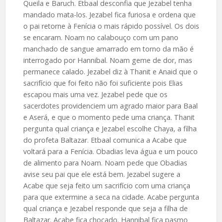
Queila e Baruch. Etbaal desconfia que Jezabel tenha
mandado mata-los. Jezabel fica furiosa e ordena que
o pai retorne à Fenícia o mais rápido possível. Os dois
se encaram. Noam no calabouço com um pano
manchado de sangue amarrado em torno da mão é
interrogado por Hannibal. Noam geme de dor, mas
permanece calado. Jezabel diz à Thanit e Anaid que o
sacrifício que foi feito não foi suficiente pois Elias
escapou mais uma vez. Jezabel pede que os
sacerdotes providenciem um agrado maior para Baal
e Aserá, e que o momento pede uma criança. Thanit
pergunta qual criança e Jezabel escolhe Chaya, a filha
do profeta Baltazar. Etbaal comunica a Acabe que
voltará para a Fenícia. Obadias leva água e um pouco
de alimento para Noam. Noam pede que Obadias
avise seu pai que ele está bem. Jezabel sugere a
Acabe que seja feito um sacrifício com uma criança
para que extermine a seca na cidade. Acabe pergunta
qual criança e Jezabel responde que seja a filha de
Baltazar. Acabe fica chocado. Hannibal fica pasmo