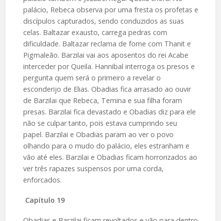
palácio, Rebeca observa por uma fresta os profetas e
discípulos capturados, sendo conduzidos as suas
celas. Baltazar exausto, carrega pedras com
dificuldade. Baltazar reclama de fome com Thanit e
Pigmaleão. Barzilai vai aos aposentos do rei Acabe
interceder por Queila. Hannibal interroga os presos e
pergunta quem será o primeiro a revelar o
esconderijo de Elias. Obadias fica arrasado ao ouvir
de Barzilai que Rebeca, Temina e sua filha foram
presas. Barzilai fica devastado e Obadias diz para ele
não se culpar tanto, pois estava cumprindo seu
papel. Barzilai e Obadias param ao ver o povo
olhando para o mudo do palácio, eles estranham e
vão até eles. Barzilai e Obadias ficam horrorizados ao
ver três rapazes suspensos por uma corda,
enforcados.
Capítulo 19
Obadias e Barzilai ficam revoltados e vão para dentro