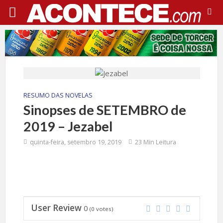
RESUMO DAS NOVELAS
Sinopses de SETEMBRO de
2019 – Jezabel
quinta-feira, setembro 19, 2019
23 Min Leitura
User Review
0
(
0
votes)