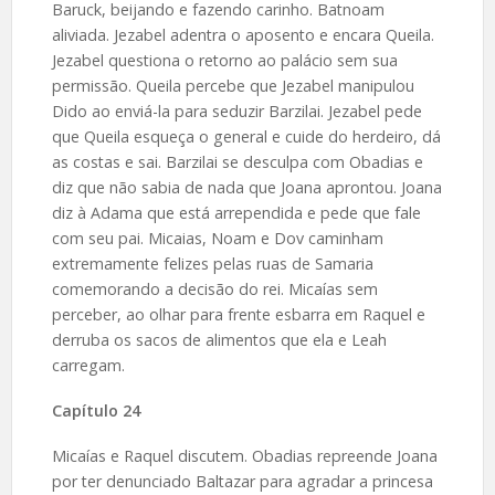
Baruck, beijando e fazendo carinho. Batnoam
aliviada. Jezabel adentra o aposento e encara Queila.
Jezabel questiona o retorno ao palácio sem sua
permissão. Queila percebe que Jezabel manipulou
Dido ao enviá-la para seduzir Barzilai. Jezabel pede
que Queila esqueça o general e cuide do herdeiro, dá
as costas e sai. Barzilai se desculpa com Obadias e
diz que não sabia de nada que Joana aprontou. Joana
diz à Adama que está arrependida e pede que fale
com seu pai. Micaias, Noam e Dov caminham
extremamente felizes pelas ruas de Samaria
comemorando a decisão do rei. Micaías sem
perceber, ao olhar para frente esbarra em Raquel e
derruba os sacos de alimentos que ela e Leah
carregam.
Capítulo 24
Micaías e Raquel discutem. Obadias repreende Joana
por ter denunciado Baltazar para agradar a princesa