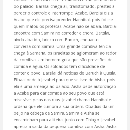
do palácio. Barzilai chega ali, transtornado, prestes a
perder o controle e interrompe Acabe. Barzilai diz a
Acabe que ele precisa prender Hannibal, pois foi ele
quem matou os profetas. Acabe não se abala. Barzilai
encontra com Samira no corredor e chora. Barzilai,
ainda abatido, brinca com Baruch, enquanto
conversa com Samira. Uma grande comitiva fenícia
chega à Samaria, os israelitas se aglomeram ao redor
da comitiva. Um homem grita que são provisões de
comida e água. Os soldados têm dificuldade de
conter o povo. Barzilai dá notícias de Baruch à Queila.
Etbaal pede à Jezabel para que se livre de Aisha, pois
ela é uma ameaça ao palácio. Aisha pede autorização
a Acabe para dar comida ao seu povo que está,
miserável pelas nas ruas. Jezabel chama Hannibal e
ordena que ele cumpra a sua ordem. Obadias dá um
beijo na cabeça de Samira. Samira e Aisha se
encaminham para a liteira, junto com Thiago. Jezabel
aprecia a saída da pequena comitiva com Aisha. Aisha