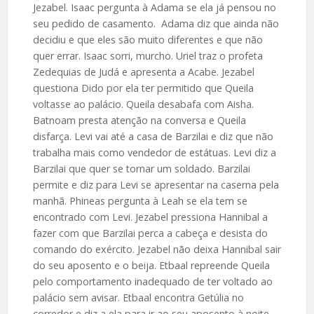
Jezabel. Isaac pergunta à Adama se ela já pensou no
seu pedido de casamento. Adama diz que ainda não
decidiu e que eles são muito diferentes e que não
quer errar. Isaac sorri, murcho. Uriel traz o profeta
Zedequias de Judá e apresenta a Acabe. Jezabel
questiona Dido por ela ter permitido que Queila
voltasse ao palácio. Queila desabafa com Aisha.
Batnoam presta atenção na conversa e Queila
disfarça. Levi vai até a casa de Barzilai e diz que não
trabalha mais como vendedor de estátuas. Levi diz a
Barzilai que quer se tornar um soldado. Barzilai
permite e diz para Levi se apresentar na caserna pela
manhã. Phineas pergunta à Leah se ela tem se
encontrado com Levi. Jezabel pressiona Hannibal a
fazer com que Barzilai perca a cabeça e desista do
comando do exército. Jezabel não deixa Hannibal sair
do seu aposento e o beija. Etbaal repreende Queila
pelo comportamento inadequado de ter voltado ao
palácio sem avisar. Etbaal encontra Getúlia no
corredor e diz a ela para ir ao seu aposento à noite.