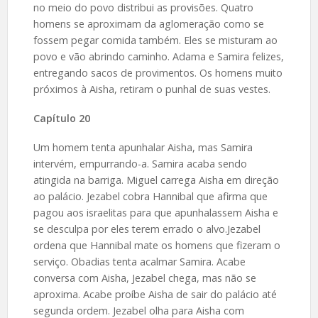
no meio do povo distribui as provisões. Quatro
homens se aproximam da aglomeração como se
fossem pegar comida também. Eles se misturam ao
povo e vão abrindo caminho. Adama e Samira felizes,
entregando sacos de provimentos. Os homens muito
próximos à Aisha, retiram o punhal de suas vestes.
Capítulo 20
Um homem tenta apunhalar Aisha, mas Samira
intervém, empurrando-a. Samira acaba sendo
atingida na barriga. Miguel carrega Aisha em direção
ao palácio. Jezabel cobra Hannibal que afirma que
pagou aos israelitas para que apunhalassem Aisha e
se desculpa por eles terem errado o alvo.Jezabel
ordena que Hannibal mate os homens que fizeram o
serviço. Obadias tenta acalmar Samira. Acabe
conversa com Aisha, Jezabel chega, mas não se
aproxima. Acabe proíbe Aisha de sair do palácio até
segunda ordem. Jezabel olha para Aisha com