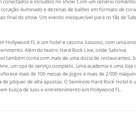
m conectados e incluídos no show. Com um cenário romântic
coração iluminado e dezenas de balões em formato de cor
ao final do show. Um evento inesquecível para os fãs de Sab
em Hollywood FL é um hotel e cassino luxuoso, com uma en
tenimento. Além do teatro Hard Rock Live, onde Sabrina
tel também conta com mais de uma dúzia de restaurantes, 
livre, um spa de serviço completo, uma academia e uma loja 
l oferece mais de 100 mesas de jogos e mais de 2.000 máqui
la de pôquer de alta apostas. O Seminole Hard Rock Hotel é 
s em busca de luxo e entretenimento em Hollywood FL.