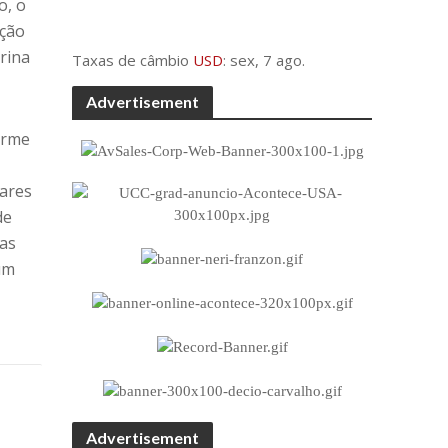
o, o
ação
rina
Taxas de câmbio
USD
: sex, 7 ago.
Advertisement
orme
bares
de
nas
um
Advertisement