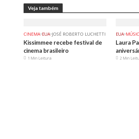
Veja também
CINEMA
•
EUA
•
JOSÉ ROBERTO LUCHETTI
EUA
•
MÚSI
Kissimmee recebe festival de
Laura Pa
cinema brasileiro
aniversá
1 Min Leitura
2 Min Leit