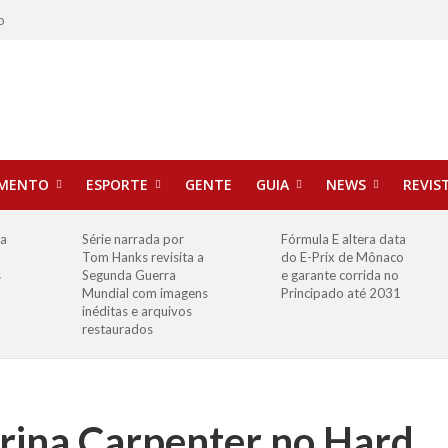
o
IMENTO
ESPORTE
GENTE
GUIA
NEWS
REVIS
ha
Série narrada por
Fórmula E altera data
Tom Hanks revisita a
do E-Prix de Mônaco
s
Segunda Guerra
e garante corrida no
Mundial com imagens
Principado até 2031
inéditas e arquivos
restaurados
rina Carpenter no Hard