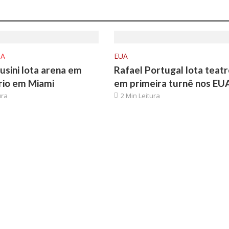
CA
EUA
usini lota arena em
Rafael Portugal lota teat
rio em Miami
em primeira turnê nos EU
ura
2 Min Leitura