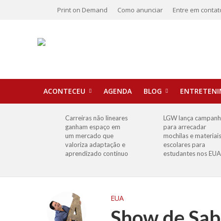
Print on Demand
Como anunciar
Entre em contat
ACONTECEU
AGENDA
BLOG
ENTRETEN
Carreiras não lineares
LGW lança campan
ganham espaço em
para arrecadar
um mercado que
mochilas e materiai
valoriza adaptação e
escolares para
aprendizado contínuo
estudantes nos EUA
EUA
Show de Sab