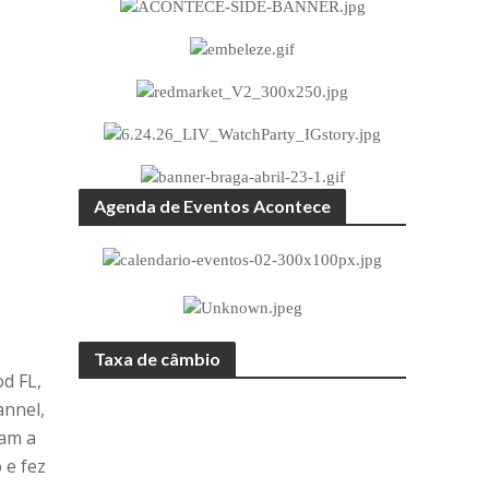
Agenda de Eventos Acontece
Taxa de câmbio
d FL,
annel,
ram a
 e fez