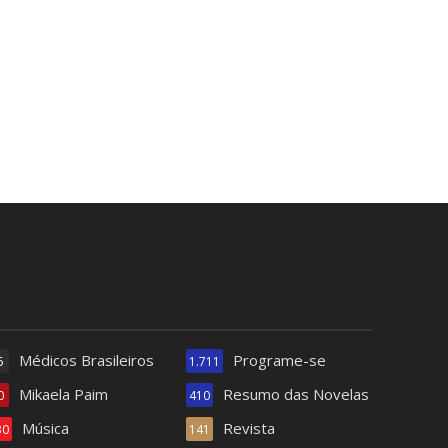
Médicos Brasileiros
Programe-se
5
1.711
Mikaela Paim
Resumo das Novelas
0
410
Música
Revista
30
141