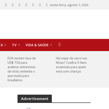
sexta-feira, agosto 7, 2026
TA
TV
VIDA & SAÚDE
EUA testam taxa de
Vai viajar de carro nas
US$ 750 para
férias? Confira 5 itens
acelerar entrevistas
essenciais para quem
de visto; entenda o
está com crianças
que muda para
brasileiros
Advertisement