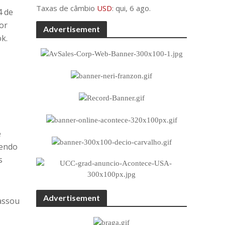
Taxas de câmbio
USD
: qui, 6 ago.
4 de
por
Advertisement
ok.
e
vendo
s
Advertisement
assou
e