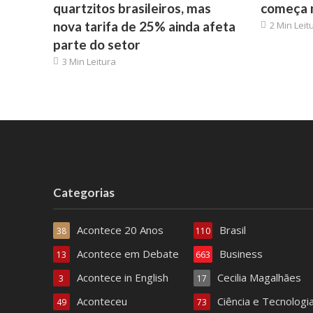
quartzitos brasileiros, mas
começa 
nova tarifa de 25% ainda afeta
2 Min Leit
parte do setor
3 Min Leitura
Categorias
Acontece 20 Anos
Brasil
38
110
Acontece em Debate
Business
13
663
Acontece in English
Cecilia Magalhães
3
17
Aconteceu
Ciência e Tecnologi
49
73