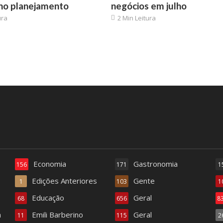
no planejamento
negócios em julho
ura
2 Min Leitura
Economia
Gastronomia
156
171
1
Edições Anteriores
Gente
1
103
1
Educação
Geral
68
656
8
a
Emili Barberino
Geral
11
115
2