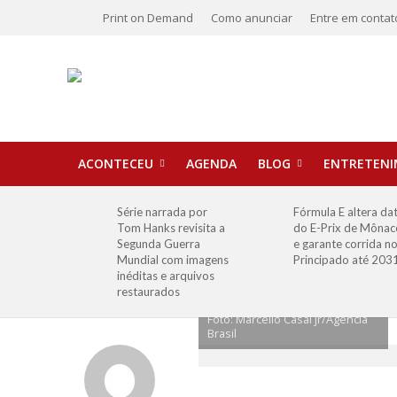
Print on Demand
Como anunciar
Entre em contat
ACONTECEU
AGENDA
BLOG
ENTRETEN
Série narrada por
Fórmula E altera da
Tom Hanks revisita a
do E-Prix de Mônac
Segunda Guerra
e garante corrida n
Mundial com imagens
Principado até 203
inéditas e arquivos
restaurados
Foto: Marcello Casal jr/Agência
Brasil