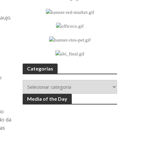
aujo.
Categorias
o
Media of the Day
ão
ão da
uas