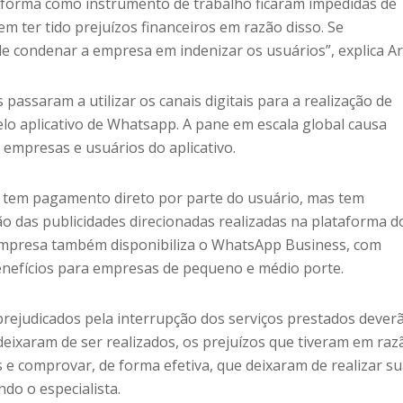
aforma como instrumento de trabalho ficaram impedidas de
em ter tido prejuízos financeiros em razão disso. Se
e condenar a empresa em indenizar os usuários”, explica Ar
assaram a utilizar os canais digitais para a realização de
lo aplicativo de Whatsapp. A pane em escala global causa
s empresas e usuários do aplicativo.
 tem pagamento direto por parte do usuário, mas tem
o das publicidades direcionadas realizadas na plataforma d
empresa também disponibiliza o WhatsApp Business, com
benefícios para empresas de pequeno e médio porte.
prejudicados pela interrupção dos serviços prestados dever
eixaram de ser realizados, os prejuízos que tiveram em raz
s e comprovar, de forma efetiva, que deixaram de realizar s
ndo o especialista.