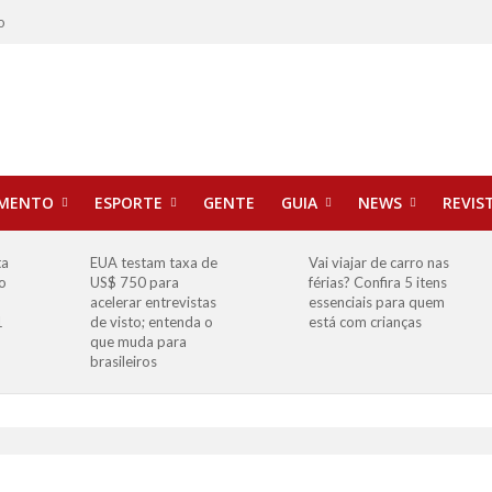
o
IMENTO
ESPORTE
GENTE
GUIA
NEWS
REVIS
ta
EUA testam taxa de
Vai viajar de carro nas
o
US$ 750 para
férias? Confira 5 itens
o
acelerar entrevistas
essenciais para quem
1
de visto; entenda o
está com crianças
que muda para
brasileiros