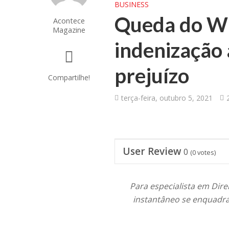
BUSINESS
Queda do W
Acontece
Magazine
indenização 
prejuízo
Compartilhe!
terça-feira, outubro 5, 2021
User Review
0
(
0
votes)
Para especialista em Dir
instantâneo se enquadra