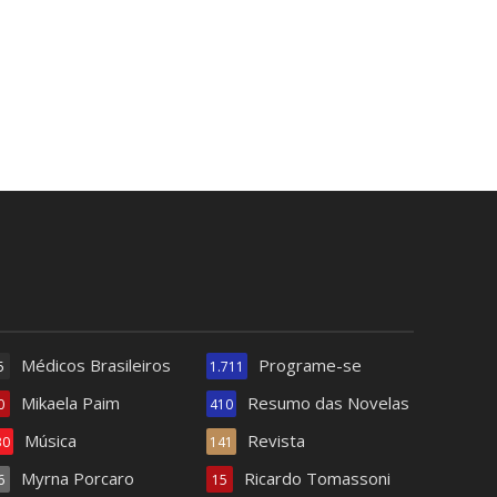
Médicos Brasileiros
Programe-se
5
1.711
Mikaela Paim
Resumo das Novelas
0
410
Música
Revista
30
141
Myrna Porcaro
Ricardo Tomassoni
6
15