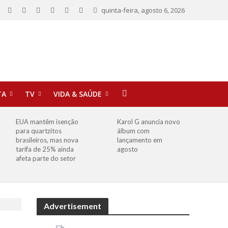
quinta-feira, agosto 6, 2026
TA
TV
VIDA & SAÚDE
EUA mantêm isenção
Karol G anuncia novo
para quartzitos
álbum com
brasileiros, mas nova
lançamento em
tarifa de 25% ainda
agosto
afeta parte do setor
Advertisement