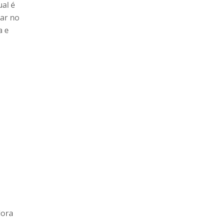
ual é
dar no
a e
dora