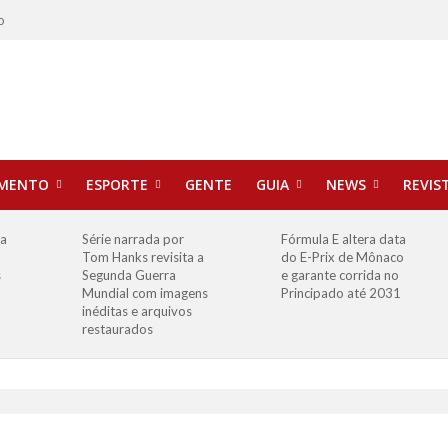
o
IMENTO
ESPORTE
GENTE
GUIA
NEWS
REVIS
ha
Série narrada por
Fórmula E altera data
Tom Hanks revisita a
do E-Prix de Mônaco
s
Segunda Guerra
e garante corrida no
Mundial com imagens
Principado até 2031
inéditas e arquivos
restaurados