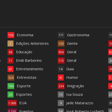
Economia
Gastronomia
156
171
1
Edições Anteriores
Gente
1
103
1
Educação
Geral
68
656
8
a
Emili Barberino
Geral
11
115
2
Entretenimento
Guia
61
14
3
Entrevistas
Humor
324
41
1
Esporte
Imigração
784
234
Esportes
Isa Souza
20
10
2
EUA
Jade Matarazzo
1.068
9
9
Eventos
José Roberto Luchetti
1.225
59
3