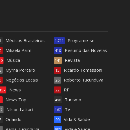
Médicos Brasileiros
Programe-se
5
1.711
Mikaela Paim
Resumo das Novelas
0
410
Música
Revista
30
141
Myrna Porcaro
Ricardo Tomassoni
6
15
Negócios Locais
Roberto Tucunduva
0
26
News
RP
.157
22
News Top
Turismo
4
496
Nilson Lattari
TV
37
167
Orlando
Vida & Saúde
7
90
Paola Tucunduva
Vida e Saúde
1
932