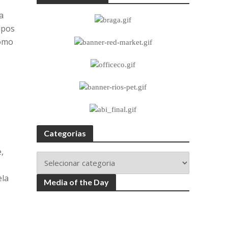
e
a
ipos
como
Categorias
,
ela
Media of the Day