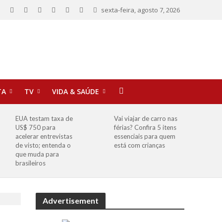
sexta-feira, agosto 7, 2026
TA
TV
VIDA & SAÚDE
EUA testam taxa de
Vai viajar de carro nas
US$ 750 para
férias? Confira 5 itens
acelerar entrevistas
essenciais para quem
de visto; entenda o
está com crianças
que muda para
brasileiros
Advertisement