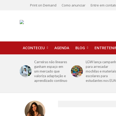
Print on Demand
Como anunciar
Entre em contat
ACONTECEU
AGENDA
BLOG
ENTRETEN
Carreiras não lineares
LGW lança campan
ganham espaço em
para arrecadar
um mercado que
mochilas e materiai
valoriza adaptação e
escolares para
aprendizado contínuo
estudantes nos EUA