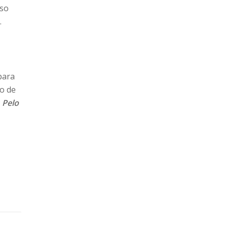
rso
.
para
o de
s
Pelo