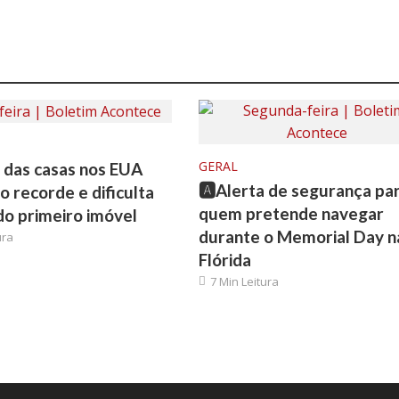
GERAL
o das casas nos EUA
🅰️Alerta de segurança pa
o recorde e dificulta
quem pretende navegar
o primeiro imóvel
durante o Memorial Day n
ura
Flórida
7 Min Leitura