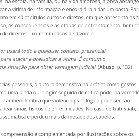
s, na escola, na família, ou na vida amorosa, a obra abrang
car a vítima de informação e encorajá-la a dar um basta. Par
nto em 40 capítulos curtos e diretos, em que apresenta os t
buso, as consequências e as etapas de enfrentamento, bem 
 de direitos – como em casos de divórcio.
r usará todo e qualquer contato, presencial
para atacar e prejudicar a vítima. É comum o
ma situação para obter vantagem judicial.
(
Abuso
, p. 132)
ências pessoais, a autora demonstra na prática como gestos
o uma piada ou ‘elogio’ seguido de crítica pode, na verdade
. Também lembra que violência psicológica pode ser tão
adear sinais físicos de enfermidades. No caso de
Gab Saab
, 
ossomática e perdeu mais da metade dos cabelos.
il compreensão é complementada por ilustrações sobre os