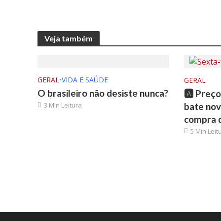
Veja também
GERAL
•
VIDA E SAÚDE
GERAL
O brasileiro não desiste nunca?
🅰️ Preç
3 Min Leitura
bate nov
compra d
5 Min Leit