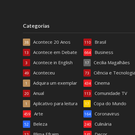
Categorias
Acontece 20 Anos
Brasil
38
110
Acontece em Debate
Business
13
664
Acontece in English
Cecilia Magalhães
3
17
Aconteceu
Ciência e Tecnologi
49
73
Adquira um exemplar
Cinema
1
434
Anual
Comunidade TV
20
113
Aplicativo para leitura
Copa do Mundo
1
17
Arte
Coronavirus
459
164
Beleza
Culinária
52
240
Blima Efraim
Decor
12
141