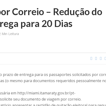
por Correio – Redução do
rega para 20 Dias
2 Min Leitura
, o prazo de entrega para os passaportes solicitados por cor
 dias (o mesmo para documentos requeridos pessoalmente n
sária em http://miami.itamaraty.gov.br/pt-
solicite seu documento de viagem por correio.
tório apresentar a certidão de quitação eleitoral para req