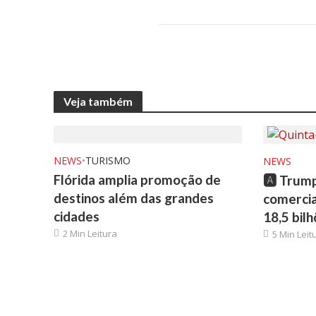
Veja também
NEWS
•
TURISMO
NEWS
Flórida amplia promoção de
🅰️ Trum
destinos além das grandes
comercial
cidades
18,5 bil
2 Min Leitura
5 Min Leit