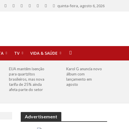
quinta-feira, agosto 6, 2026
TA
TV
VIDA & SAÚDE
EUA mantêm isenção
Karol G anuncia novo
para quartzitos
álbum com
brasileiros, mas nova
lançamento em
tarifa de 25% ainda
agosto
afeta parte do setor
Advertisement