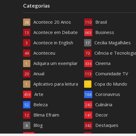
Categorias
Acontece 20 Anos
Brasil
38
110
Acontece em Debate
Business
13
663
Acontece in English
Cecilia Magalhães
3
17
Aconteceu
Ciência e Tecnologi
49
73
Adquira um exemplar
Cinema
1
434
Anual
Comunidade TV
20
113
Aplicativo para leitura
Copa do Mundo
1
17
Arte
Coronavirus
459
164
Beleza
Culinária
52
240
Blima Efraim
Decor
12
141
Blog
Destaques
4
342
Bom dia Acontece
Dra. Paula Ferreira
1.408
6