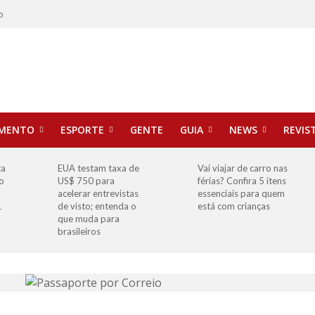
o
IMENTO
ESPORTE
GENTE
GUIA
NEWS
REVIS
ta
EUA testam taxa de
Vai viajar de carro nas
o
US$ 750 para
férias? Confira 5 itens
o
acelerar entrevistas
essenciais para quem
1
de visto; entenda o
está com crianças
que muda para
brasileiros