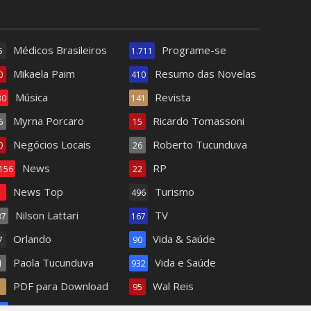
Médicos Brasileiros
Programe-se
5
1.711
Mikaela Paim
Resumo das Novelas
0
410
Música
Revista
30
141
Myrna Porcaro
Ricardo Tomassoni
6
15
Negócios Locais
Roberto Tucunduva
0
26
News
RP
.156
22
News Top
Turismo
4
496
Nilson Lattari
TV
37
167
Orlando
Vida & Saúde
7
90
Paola Tucunduva
Vida e Saúde
1
932
PDF para Download
Wal Reis
1
95
Pets
62