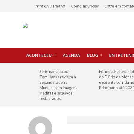
Print on Demand
Como anunciar
Entre em contat
ACONTECEU
AGENDA
BLOG
ENTRETEN
Série narrada por
Fórmula E altera da
Tom Hanks revisita a
do E-Prix de Mônac
Segunda Guerra
e garante corrida n
Mundial com imagens
Principado até 203
inéditas e arquivos
restaurados