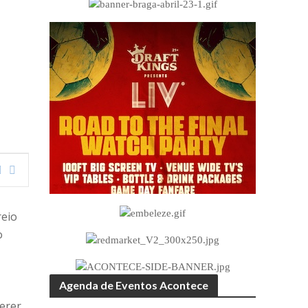
reio
o
Agenda de Eventos Acontece
uerer