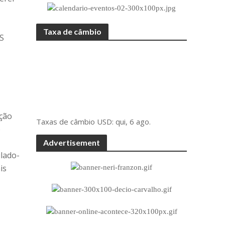
Taxa de câmbio
SS
ação
Taxas de câmbio
USD
: qui, 6 ago.
o
Advertisement
lado-
is