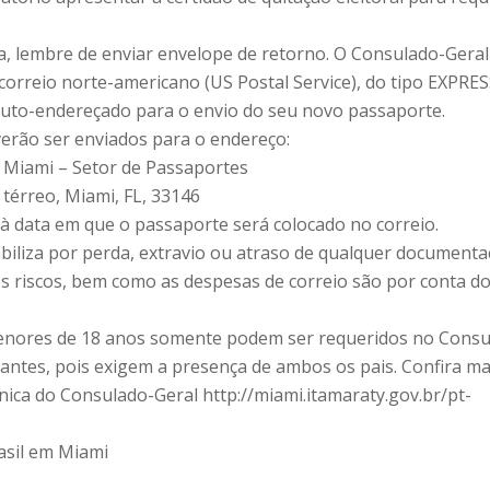
, lembre de enviar envelope de retorno. O Consulado-Geral
correio norte-americano (US Postal Service), do tipo EXPRE
auto-endereçado para o envio do seu novo passaporte.
erão ser enviados para o endereço:
 Miami – Setor de Passaportes
térreo, Miami, FL, 33146
 à data em que o passaporte será colocado no correio.
iliza por perda, extravio ou atraso de qualquer document
os riscos, bem como as despesas de correio são por conta d
enores de 18 anos somente podem ser requeridos no Consu
antes, pois exigem a presença de ambos os pais. Confira ma
ica do Consulado-Geral http://miami.itamaraty.gov.br/pt-
asil em Miami