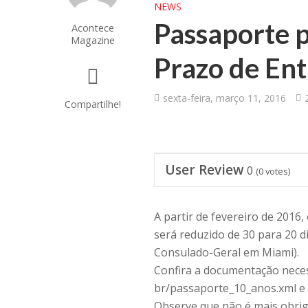
NEWS
Passaporte 
Acontece
Magazine
Prazo de Ent
sexta-feira, março 11, 2016
Compartilhe!
User Review
0
(
0
votes)
A partir de fevereiro de 2016
será reduzido de 30 para 20
Consulado-Geral em Miami).
Confira a documentação neces
br/passaporte_10_anos.xml e 
Observe que não é mais obriga