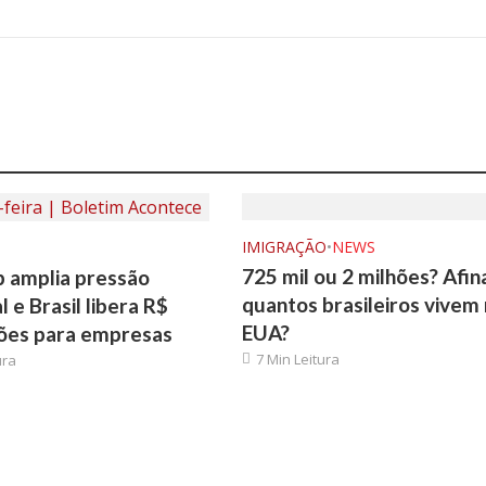
IMIGRAÇÃO
•
NEWS
725 mil ou 2 milhões? Afina
p amplia pressão
quantos brasileiros vivem
 e Brasil libera R$
EUA?
hões para empresas
7 Min Leitura
ura