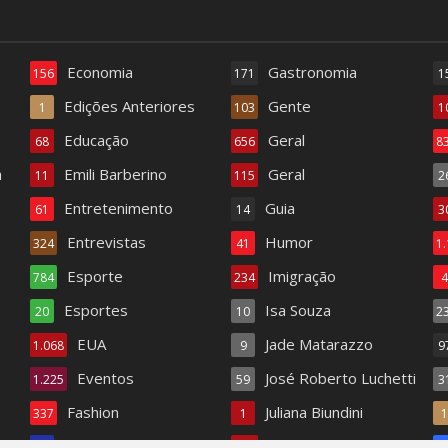
Economia
Gastronomia
156
171
1
Edições Anteriores
Gente
1
103
1
Educação
Geral
68
656
8
a
Emili Barberino
Geral
11
115
2
Entretenimento
Guia
61
14
3
Entrevistas
Humor
324
41
1
Esporte
Imigração
784
234
Esportes
Isa Souza
20
10
2
EUA
Jade Matarazzo
1.068
9
9
Eventos
José Roberto Luchetti
1.225
59
3
Fashion
Juliana Biundini
337
1
Fashion TV
Literatura
18
345
1