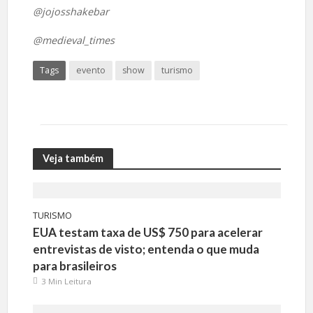
@jojosshakebar
@medieval_times
Tags
evento
show
turismo
Veja também
TURISMO
EUA testam taxa de US$ 750 para acelerar
entrevistas de visto; entenda o que muda
para brasileiros
3 Min Leitura