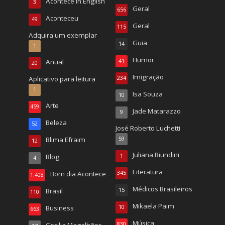
Acontece in English
3
Geral
656
Aconteceu
49
Geral
115
Adquira um exemplar
Guia
14
1
Humor
Anual
41
20
Imigração
Aplicativo para leitura
234
1
Isa Souza
10
Arte
459
Jade Matarazzo
9
Beleza
52
José Roberto Luchetti
Blima Efraim
59
12
Juliana Biundini
Blog
1
4
Literatura
Bom dia Acontece
345
1.408
Médicos Brasileiros
Brasil
15
110
Mikaela Paim
Business
10
663
Música
Cecilia Magalhães
830