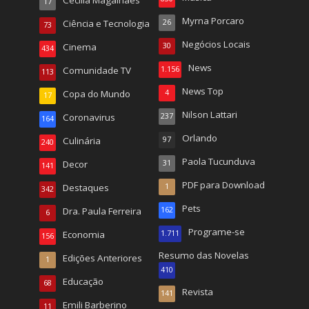
17
Myrna Porcaro
Ciência e Tecnologia
26
73
Negócios Locais
Cinema
30
434
News
Comunidade TV
1.156
113
News Top
Copa do Mundo
4
17
Nilson Lattari
Coronavirus
237
164
Orlando
Culinária
97
240
Paola Tucunduva
Decor
31
141
PDF para Download
Destaques
1
342
Pets
Dra. Paula Ferreira
162
6
Programe-se
Economia
1.711
156
Resumo das Novelas
Edições Anteriores
1
410
Educação
68
Revista
141
Emili Barberino
11