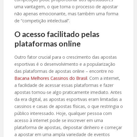
uma vantagem, o que torna o processo de apostar
não apenas emocionante, mas também uma forma
de “competição intelectual”.
O acesso facilitado pelas
plataformas online
Outro fator crucial para o crescimento das apostas
esportivas é o desenvolvimento e a popularização
das plataformas de apostas online – encontre no
Bacana Melhores Cassinos do Brasil
. Com a internet,
a facilidade de acessar essas plataformas e fazer
apostas tornou-se algo praticamente imediato. Antes
da era digital, as apostas esportivas eram limitadas a
cassinos e casas de apostas físicas, o que restringia o
público interessado. Hoje, qualquer pessoa com
acesso à internet pode se inscrever em uma
plataforma de apostas, depositar dinheiro e começar
a apostar em uma ampla variedade de eventos