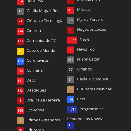
Business
664
Música
Cecilia Magalhães
830
17
Myrna Porcaro
Ciência e Tecnologia
26
73
Negócios Locais
Cinema
30
434
News
Comunidade TV
1.157
113
News Top
Copa do Mundo
4
17
Nilson Lattari
Coronavirus
237
164
Orlando
Culinária
97
240
Paola Tucunduva
Decor
31
141
PDF para Download
Destaques
1
342
Pets
Dra. Paula Ferreira
162
6
Programe-se
Economia
1.711
156
Resumo das Novelas
Edições Anteriores
1
410
Educação
68