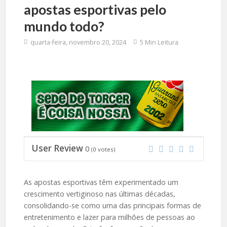
apostas esportivas pelo
mundo todo?
quarta-feira, novembro 20, 2024
5 Min Leitura
User Review
0
(
0
votes)
As apostas esportivas têm experimentado um
crescimento vertiginoso nas últimas décadas,
consolidando-se como uma das principais formas de
entretenimento e lazer para milhões de pessoas ao