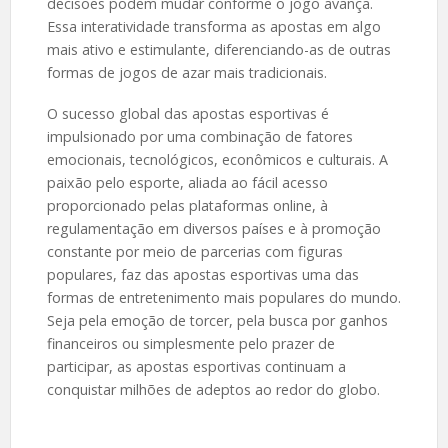
decisões podem mudar conforme o jogo avança.
Essa interatividade transforma as apostas em algo
mais ativo e estimulante, diferenciando-as de outras
formas de jogos de azar mais tradicionais.
O sucesso global das apostas esportivas é
impulsionado por uma combinação de fatores
emocionais, tecnológicos, econômicos e culturais. A
paixão pelo esporte, aliada ao fácil acesso
proporcionado pelas plataformas online, à
regulamentação em diversos países e à promoção
constante por meio de parcerias com figuras
populares, faz das apostas esportivas uma das
formas de entretenimento mais populares do mundo.
Seja pela emoção de torcer, pela busca por ganhos
financeiros ou simplesmente pelo prazer de
participar, as apostas esportivas continuam a
conquistar milhões de adeptos ao redor do globo.