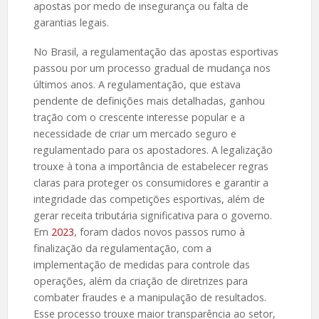
apostas por medo de insegurança ou falta de
garantias legais.
No Brasil, a regulamentação das apostas esportivas
passou por um processo gradual de mudança nos
últimos anos. A regulamentação, que estava
pendente de definições mais detalhadas, ganhou
tração com o crescente interesse popular e a
necessidade de criar um mercado seguro e
regulamentado para os apostadores. A legalização
trouxe à tona a importância de estabelecer regras
claras para proteger os consumidores e garantir a
integridade das competições esportivas, além de
gerar receita tributária significativa para o governo.
Em
2023
, foram dados novos passos rumo à
finalização da regulamentação, com a
implementação de medidas para controle das
operações, além da criação de diretrizes para
combater fraudes e a manipulação de resultados.
Esse processo trouxe maior transparência ao setor,