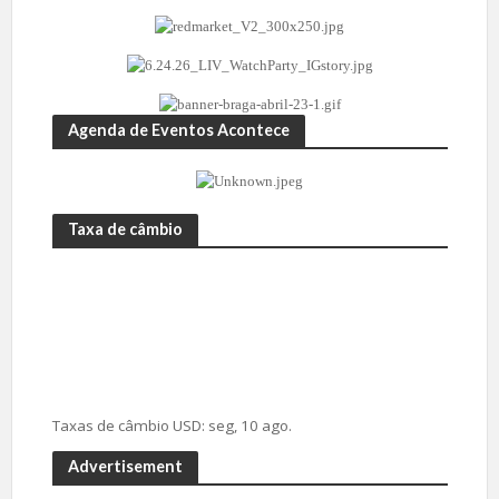
Agenda de Eventos Acontece
Taxa de câmbio
Taxas de câmbio
USD
: seg, 10 ago.
Advertisement