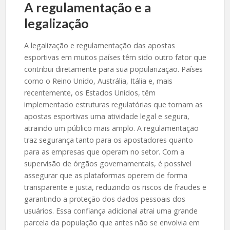
A regulamentação e a
legalização
A legalização e regulamentação das apostas
esportivas em muitos países têm sido outro fator que
contribui diretamente para sua popularização. Países
como o Reino Unido, Austrália, Itália e, mais
recentemente, os Estados Unidos, têm
implementado estruturas regulatórias que tornam as
apostas esportivas uma atividade legal e segura,
atraindo um público mais amplo. A regulamentação
traz segurança tanto para os apostadores quanto
para as empresas que operam no setor. Com a
supervisão de órgãos governamentais, é possível
assegurar que as plataformas operem de forma
transparente e justa, reduzindo os riscos de fraudes e
garantindo a proteção dos dados pessoais dos
usuários. Essa confiança adicional atrai uma grande
parcela da população que antes não se envolvia em