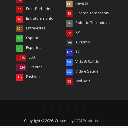
Revista
141
Emili Barberino
11
Ricardo Tomassoni
15
Entretenimento
61
Roberto Tucunduva
26
Entrevistas
324
RP
22
Esporte
784
Turismo
496
Esportes
20
TV
167
EUA
1.068
Vida & Saúde
90
Eventos
1.226
Vida e Saúde
932
Fashion
337
Wal Reis
95
Copyright © 2026. Created by
ACM Productions
.