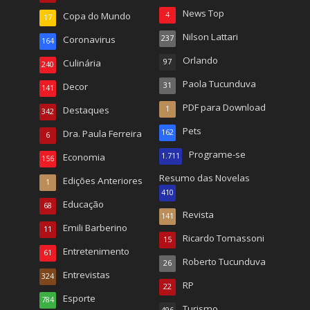
News Top
Copa do Mundo
4
17
Nilson Lattari
Coronavirus
237
164
Orlando
Culinária
97
240
Paola Tucunduva
Decor
31
141
PDF para Download
Destaques
1
342
Pets
Dra. Paula Ferreira
162
6
Programe-se
Economia
1.711
156
Resumo das Novelas
Edições Anteriores
1
410
Educação
68
Revista
141
Emili Barberino
11
Ricardo Tomassoni
15
Entretenimento
61
Roberto Tucunduva
26
Entrevistas
324
RP
22
Esporte
784
Turismo
496