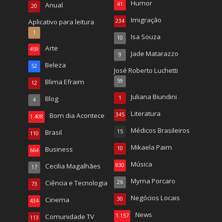
Humor
Anual
41
20
Imigração
Aplicativo para leitura
234
1
Isa Souza
10
Arte
459
Jade Matarazzo
9
Beleza
52
José Roberto Luchetti
Blima Efraim
59
12
Juliana Biundini
Blog
1
4
Literatura
Bom dia Acontece
345
1.408
Médicos Brasileiros
Brasil
15
110
Mikaela Paim
Business
10
664
Música
Cecilia Magalhães
830
17
Myrna Porcaro
Ciência e Tecnologia
26
73
Negócios Locais
Cinema
30
434
News
Comunidade TV
1.157
113