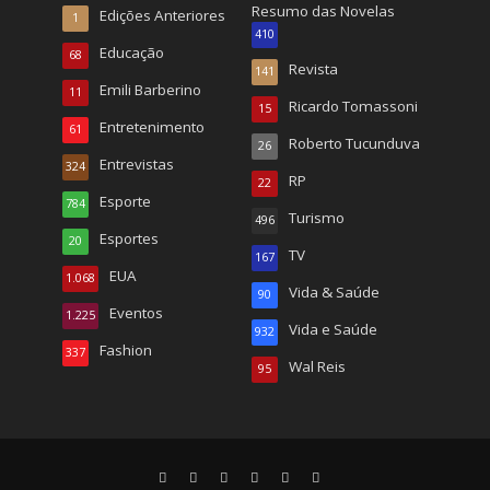
Resumo das Novelas
Edições Anteriores
1
410
Educação
68
Revista
141
Emili Barberino
11
Ricardo Tomassoni
15
Entretenimento
61
Roberto Tucunduva
26
Entrevistas
324
RP
22
Esporte
784
Turismo
496
Esportes
20
TV
167
EUA
1.068
Vida & Saúde
90
Eventos
1.225
Vida e Saúde
932
Fashion
337
Wal Reis
95