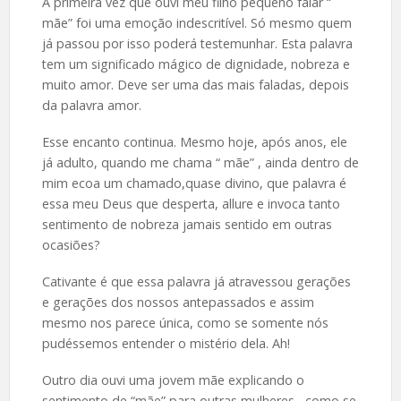
A primeira vez que ouvi meu filho pequeno falar “
mãe” foi uma emoção indescritível. Só mesmo quem
já passou por isso poderá testemunhar. Esta palavra
tem um significado mágico de dignidade, nobreza e
muito amor. Deve ser uma das mais faladas, depois
da palavra amor.
Esse encanto continua. Mesmo hoje, após anos, ele
já adulto, quando me chama “ mãe” , ainda dentro de
mim ecoa um chamado,quase divino, que palavra é
essa meu Deus que desperta, allure e invoca tanto
sentimento de nobreza jamais sentido em outras
ocasiões?
Cativante é que essa palavra já atravessou gerações
e gerações dos nossos antepassados e assim
mesmo nos parece única, como se somente nós
pudéssemos entender o mistério dela. Ah!
Outro dia ouvi uma jovem mãe explicando o
sentimento de “mãe” para outras mulheres , como se