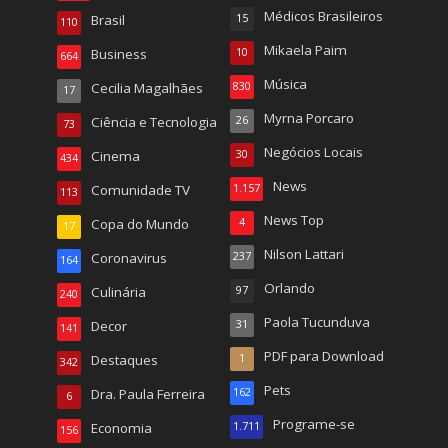
Médicos Brasileiros
Brasil
15
110
Mikaela Paim
Business
10
664
Música
Cecilia Magalhães
830
17
Myrna Porcaro
Ciência e Tecnologia
26
73
Negócios Locais
Cinema
30
434
News
Comunidade TV
1.157
113
News Top
Copa do Mundo
4
17
Nilson Lattari
Coronavirus
237
164
Orlando
Culinária
97
240
Paola Tucunduva
Decor
31
141
PDF para Download
Destaques
1
342
Pets
Dra. Paula Ferreira
162
6
Programe-se
Economia
1.711
156