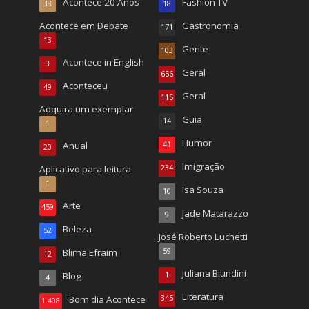
Acontece 20 Anos
Fashion TV
38
18
Acontece em Debate
Gastronomia
171
13
Gente
103
Acontece in English
3
Geral
656
Aconteceu
49
Geral
115
Adquira um exemplar
Guia
14
1
Humor
Anual
41
20
Imigração
Aplicativo para leitura
234
1
Isa Souza
10
Arte
459
Jade Matarazzo
9
Beleza
52
José Roberto Luchetti
Blima Efraim
59
12
Juliana Biundini
Blog
1
4
Literatura
Bom dia Acontece
345
1.408