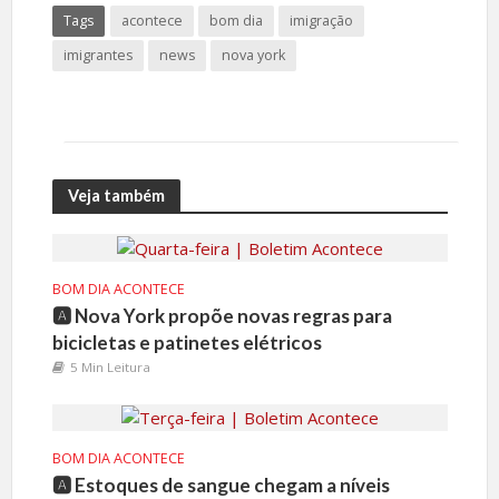
Tags
acontece
bom dia
imigração
imigrantes
news
nova york
Veja também
BOM DIA ACONTECE
🅰️ Nova York propõe novas regras para
bicicletas e patinetes elétricos
5 Min Leitura
BOM DIA ACONTECE
🅰️ Estoques de sangue chegam a níveis