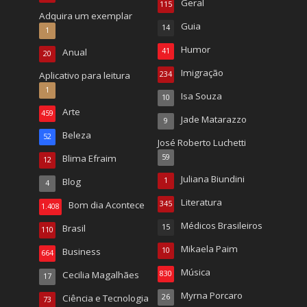
Geral
115
Adquira um exemplar
Guia
14
1
Humor
Anual
41
20
Imigração
Aplicativo para leitura
234
1
Isa Souza
10
Arte
459
Jade Matarazzo
9
Beleza
52
José Roberto Luchetti
Blima Efraim
59
12
Juliana Biundini
Blog
1
4
Literatura
Bom dia Acontece
345
1.408
Médicos Brasileiros
Brasil
15
110
Mikaela Paim
Business
10
664
Música
Cecilia Magalhães
830
17
Myrna Porcaro
Ciência e Tecnologia
26
73