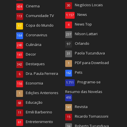
Negócios Locais
Cinema
30
434
News
Comunidade TV
1.157
113
News Top
Copa do Mundo
4
17
Nilson Lattari
Coronavirus
237
164
Orlando
Culinária
97
240
Paola Tucunduva
Decor
31
141
PDF para Download
Destaques
1
342
Pets
Dra. Paula Ferreira
162
6
Programe-se
Economia
1.711
156
Resumo das Novelas
Edições Anteriores
1
410
Educação
68
Revista
141
Emili Barberino
11
Ricardo Tomassoni
15
Entretenimento
61
Roberto Tucunduva
26