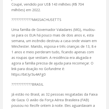
Coupé, vendido por US$ 143 milhões (R$ 704
milhões) em 2022.
????️????????MASSACHUSETTS
Uma família de Governador Valadares (MG), mudou-
se para os EUA há pouco mais de dois anos e, esta
semana, um incêndio destruiu a casa onde viviam em
Winchester. Marido, esposa e três crianças de 13, 8 e
1 anos e meio perderam tudo, ficando apenas com
as roupas que vestiam. A residência era alugada e
agora a família precisa de ajuda para recomeçar. O
link para doação no Gofundme é:
https://bit.ly/3u4AFg0
????️????????BRASIL
Já estão no Brasil, as 32 pessoas resgatadas da Faixa
de Gaza. O avião da Força Aérea Brasileira (FAB)
pousou no Recife ontem à noite. Eles aguardavam a