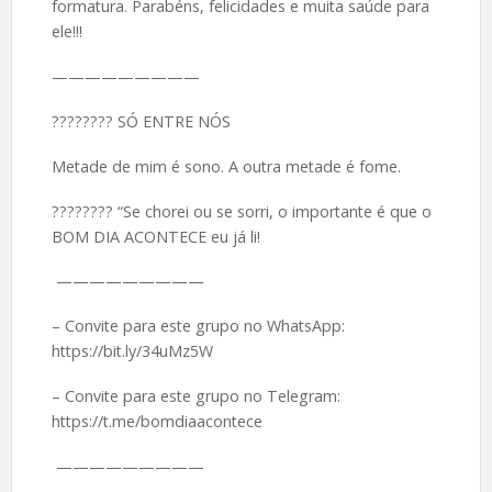
formatura. Parabéns, felicidades e muita saúde para
ele!!!
—————————
????️???? SÓ ENTRE NÓS
Metade de mim é sono. A outra metade é fome.
????️???? “Se chorei ou se sorri, o importante é que o
BOM DIA ACONTECE eu já li!
—————————
– Convite para este grupo no WhatsApp:
https://bit.ly/34uMz5W
– Convite para este grupo no Telegram:
https://t.me/bomdiaacontece
—————————