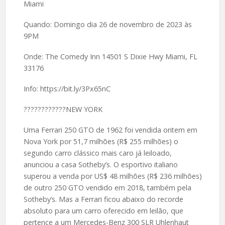
Miami
Quando: Domingo dia 26 de novembro de 2023 às
9PM
Onde: The Comedy Inn 14501 S Dixie Hwy Miami, FL
33176
Info: https://bit.ly/3Px65nC
????️????????NEW YORK
Uma Ferrari 250 GTO de 1962 foi vendida ontem em
Nova York por 51,7 milhões (R$ 255 milhões) o
segundo carro clássico mais caro já leiloado,
anunciou a casa Sotheby’s. O esportivo italiano
superou a venda por US$ 48 milhões (R$ 236 milhões)
de outro 250 GTO vendido em 2018, também pela
Sotheby’s. Mas a Ferrari ficou abaixo do recorde
absoluto para um carro oferecido em leilão, que
pertence a um Mercedes-Benz 300 SLR Uhlenhaut