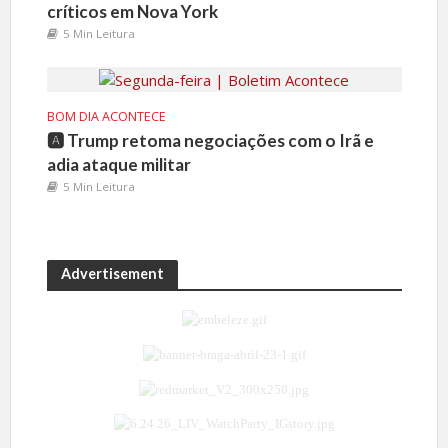
críticos em Nova York
5 Min Leitura
BOM DIA ACONTECE
🅰️ Trump retoma negociações com o Irã e
adia ataque militar
5 Min Leitura
Advertisement