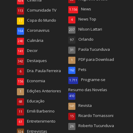
Cinema
434
News
Comunidade TV
1.156
113
News Top
Copa do Mundo
4
17
Nilson Lattari
Coronavirus
237
164
Orlando
Culinária
97
240
Paola Tucunduva
Decor
31
141
PDF para Download
Destaques
1
342
Pets
Dra. Paula Ferreira
162
6
Programe-se
Economia
1.711
156
Resumo das Novelas
Edições Anteriores
1
410
Educação
68
Revista
141
Emili Barberino
11
Ricardo Tomassoni
15
Entretenimento
61
Roberto Tucunduva
26
Entrevistas
324