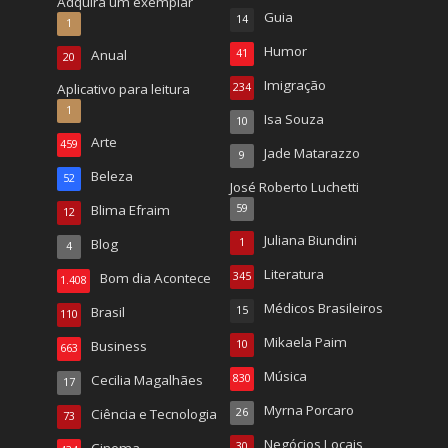
Adquira um exemplar
Guia
14
1
Humor
Anual
41
20
Imigração
Aplicativo para leitura
234
1
Isa Souza
10
Arte
459
Jade Matarazzo
9
Beleza
52
José Roberto Luchetti
Blima Efraim
59
12
Juliana Biundini
Blog
1
4
Literatura
Bom dia Acontece
345
1.408
Médicos Brasileiros
Brasil
15
110
Mikaela Paim
Business
10
663
Música
Cecilia Magalhães
830
17
Myrna Porcaro
Ciência e Tecnologia
26
73
Negócios Locais
30