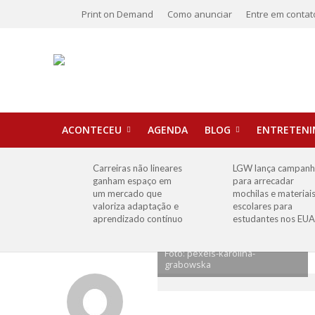
Print on Demand
Como anunciar
Entre em contat
ACONTECEU
AGENDA
BLOG
ENTRETEN
Carreiras não lineares
LGW lança campan
ganham espaço em
para arrecadar
um mercado que
mochilas e materiai
valoriza adaptação e
escolares para
aprendizado contínuo
estudantes nos EUA
Foto: pexels-karolina-
grabowska