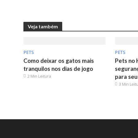
Veja também
PETS
PETS
Como deixar os gatos mais
Pets no 
tranquilos nos dias de jogo
seguranç
para seu
2 Min Leitura
3 Min Leit