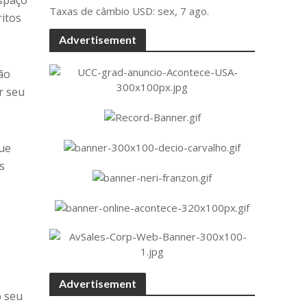
espaço
Taxas de câmbio
USD
: sex, 7 ago.
ritos
Advertisement
ão
r seu
que
s
Advertisement
o seu