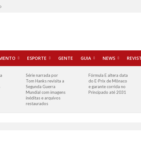
o
IMENTO
ESPORTE
GENTE
GUIA
NEWS
REVIS
ha
Série narrada por
Fórmula E altera data
Tom Hanks revisita a
do E-Prix de Mônaco
s
Segunda Guerra
e garante corrida no
Mundial com imagens
Principado até 2031
inéditas e arquivos
restaurados