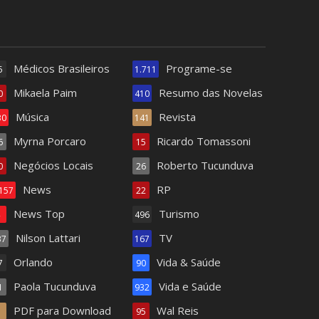
Médicos Brasileiros
Programe-se
5
1.711
Mikaela Paim
Resumo das Novelas
0
410
Música
Revista
30
141
Myrna Porcaro
Ricardo Tomassoni
6
15
Negócios Locais
Roberto Tucunduva
0
26
News
RP
.157
22
News Top
Turismo
4
496
Nilson Lattari
TV
37
167
Orlando
Vida & Saúde
7
90
Paola Tucunduva
Vida e Saúde
1
932
PDF para Download
Wal Reis
1
95