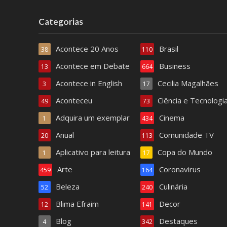
Categorias
Acontece 20 Anos
Brasil
38
110
Acontece em Debate
Business
13
664
Acontece in English
Cecilia Magalhães
3
17
Aconteceu
Ciência e Tecnologi
49
73
Adquira um exemplar
Cinema
1
434
Anual
Comunidade TV
20
113
Aplicativo para leitura
Copa do Mundo
1
17
Arte
Coronavirus
459
164
Beleza
Culinária
52
240
Blima Efraim
Decor
12
141
Blog
Destaques
4
342