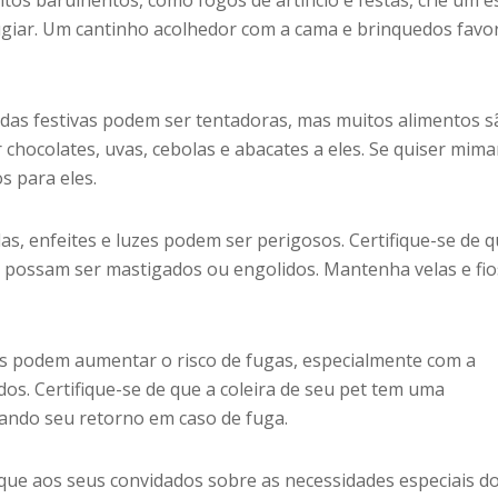
os barulhentos, como fogos de artifício e festas, crie um 
fugiar. Um cantinho acolhedor com a cama e brinquedos favo
das festivas podem ser tentadoras, mas muitos alimentos s
r chocolates, uvas, cebolas e abacates a eles. Se quiser mima
s para eles.
s, enfeites e luzes podem ser perigosos. Certifique-se de 
possam ser mastigados ou engolidos. Mantenha velas e fio
tas podem aumentar o risco de fugas, especialmente com a
os. Certifique-se de que a coleira de seu pet tem uma
litando seu retorno em caso de fuga.
ique aos seus convidados sobre as necessidades especiais d