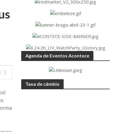
us
Agenda de Eventos Acontece
Taxa de câmbio
os!
o.
 forma