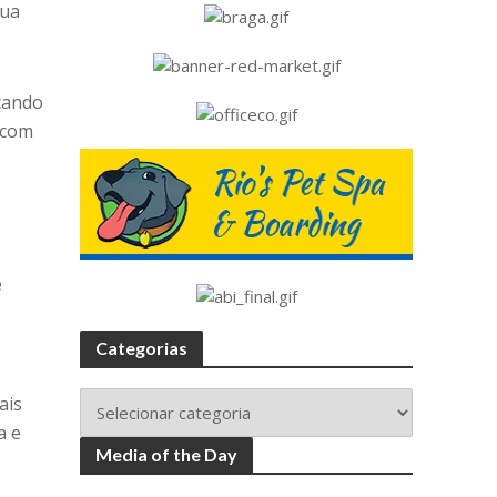
rua
ncando
 com
e
Categorias
ais
a e
Media of the Day