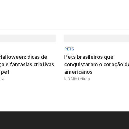
PETS
Halloween: dicas de
Pets brasileiros que
a e fantasias criativas
conquistaram o coração d
 pet
americanos
ura
3 Min Leitura