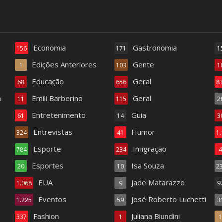
Economia
Gastronomia
156
171
1
Edições Anteriores
Gente
1
103
1
Educação
Geral
68
656
8
a
Emili Barberino
Geral
11
115
2
Entretenimento
Guia
61
14
3
Entrevistas
Humor
324
41
1
Esporte
Imigração
784
234
Esportes
Isa Souza
20
10
2
EUA
Jade Matarazzo
1.068
9
9
Eventos
José Roberto Luchetti
1.225
59
3
Fashion
Juliana Biundini
337
1