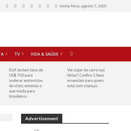
sexta-feira, agosto 7, 2026
TA
TV
VIDA & SAÚDE
EUA testam taxa de
Vai viajar de carro nas
US$ 750 para
férias? Confira 5 itens
acelerar entrevistas
essenciais para quem
de visto; entenda o
está com crianças
que muda para
brasileiros
Advertisement