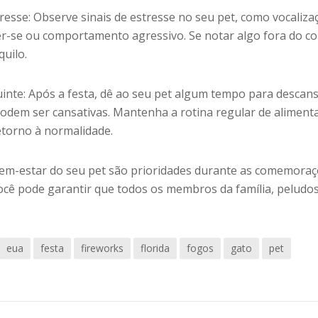
tresse: Observe sinais de estresse no seu pet, como vocaliza
er-se ou comportamento agressivo. Se notar algo fora do 
uilo.
inte: Após a festa, dê ao seu pet algum tempo para descans
podem ser cansativas. Mantenha a rotina regular de aliment
etorno à normalidade.
em-estar do seu pet são prioridades durante as comemoraç
ocê pode garantir que todos os membros da família, peludo
eua
festa
fireworks
florida
fogos
gato
pet