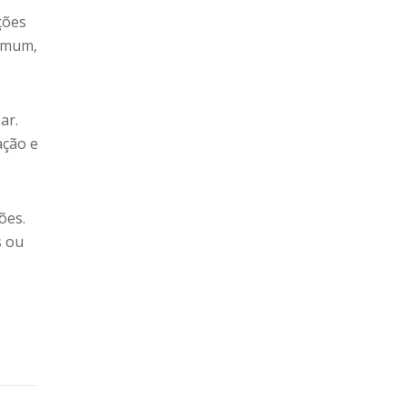
ções
comum,
ar.
ação e
ões.
s ou