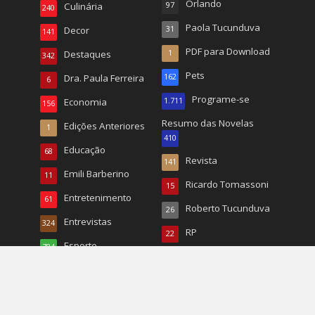
Orlando
Culinária
97
240
Paola Tucunduva
Decor
31
141
PDF para Download
Destaques
1
342
Pets
Dra. Paula Ferreira
162
6
Programe-se
Economia
1.711
156
Resumo das Novelas
Edições Anteriores
1
410
Educação
68
Revista
141
Emili Barberino
11
Ricardo Tomassoni
15
Entretenimento
61
Roberto Tucunduva
26
Entrevistas
324
RP
22
Esporte
784
Turismo
496
Esportes
20
TV
167
EUA
1.068
Vida & Saúde
90