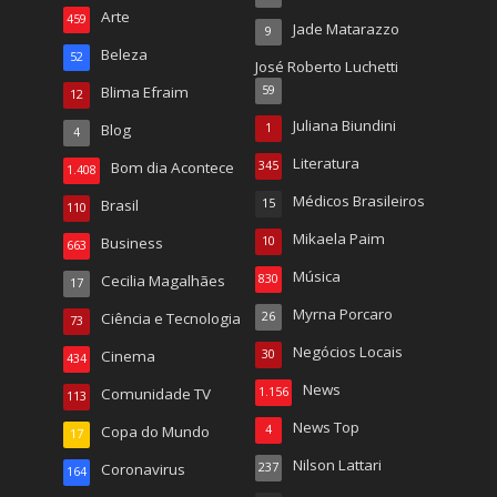
Arte
459
Jade Matarazzo
9
Beleza
52
José Roberto Luchetti
Blima Efraim
59
12
Juliana Biundini
Blog
1
4
Literatura
Bom dia Acontece
345
1.408
Médicos Brasileiros
Brasil
15
110
Mikaela Paim
Business
10
663
Música
Cecilia Magalhães
830
17
Myrna Porcaro
Ciência e Tecnologia
26
73
Negócios Locais
Cinema
30
434
News
Comunidade TV
1.156
113
News Top
Copa do Mundo
4
17
Nilson Lattari
Coronavirus
237
164