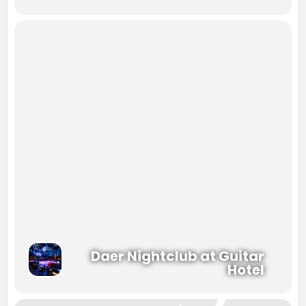
Formação atual:
• Douglas Fernando Monteiro (“Dodô”) – vocal
• Thiago Carvalho Santana (“Thiaguinho”) – teclados
• Agnaldo Nascimento Apolinário (“Tiola Chocolate”) – tantan
Daer Nightclub at Guitar
Hotel