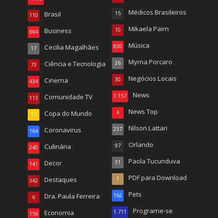
Médicos Brasileiros
Brasil
15
110
Mikaela Paim
Business
10
664
Música
Cecilia Magalhães
830
17
Myrna Porcaro
Ciência e Tecnologia
26
73
Negócios Locais
Cinema
30
434
News
Comunidade TV
1.157
113
News Top
Copa do Mundo
4
17
Nilson Lattari
Coronavirus
237
164
Orlando
Culinária
97
240
Paola Tucunduva
Decor
31
141
PDF para Download
Destaques
1
342
Pets
Dra. Paula Ferreira
162
6
Programe-se
Economia
1.711
156