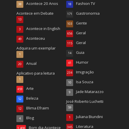
Acontece 20 Anos
Fashion TV
38
18
Acontece em Debate
Gastronomia
171
13
Gente
103
Acontece in English
3
Geral
656
Aconteceu
49
Geral
115
Adquira um exemplar
Guia
14
1
Humor
Anual
41
20
Imigração
Aplicativo para leitura
234
1
Isa Souza
10
Arte
459
Jade Matarazzo
9
Beleza
52
José Roberto Luchetti
Blima Efraim
59
12
Juliana Biundini
Blog
1
4
Literatura
Bom dia Acontece
345
1.408