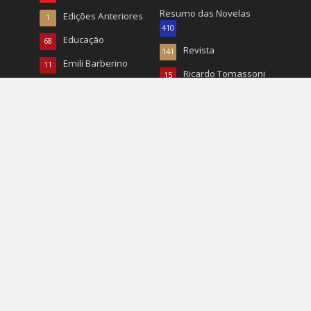
Resumo das Novelas
Edições Anteriores
1
410
Educação
68
Revista
141
Emili Barberino
11
Ricardo Tomassoni
15
Entretenimento
61
Roberto Tucunduva
26
Entrevistas
324
RP
22
Esporte
784
Turismo
496
Esportes
20
TV
167
EUA
1.068
Vida & Saúde
90
Eventos
1.226
Vida e Saúde
932
Fashion
337
Wal Reis
95