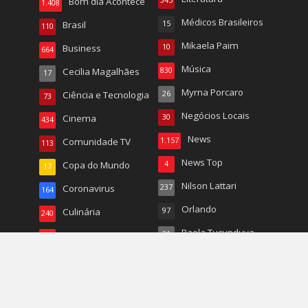
Bom dia Acontece
1.408
Médicos Brasileiros
Brasil
15
110
Mikaela Paim
Business
10
664
Música
Cecilia Magalhães
830
17
Myrna Porcaro
Ciência e Tecnologia
26
73
Negócios Locais
Cinema
30
434
News
Comunidade TV
1.157
113
News Top
Copa do Mundo
4
17
Nilson Lattari
Coronavirus
237
164
Orlando
Culinária
97
240
Paola Tucunduva
Decor
31
141
PDF para Download
Destaques
1
342
Pets
Dra. Paula Ferreira
162
6
Programe-se
Economia
1.711
156