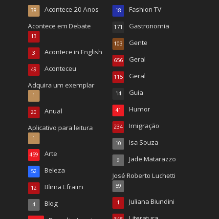
Acontece 20 Anos
Fashion TV
38
18
Acontece em Debate
Gastronomia
171
13
Gente
103
Acontece in English
3
Geral
656
Aconteceu
49
Geral
115
Adquira um exemplar
Guia
14
1
Humor
Anual
41
20
Imigração
Aplicativo para leitura
234
1
Isa Souza
10
Arte
459
Jade Matarazzo
9
Beleza
52
José Roberto Luchetti
Blima Efraim
59
12
Juliana Biundini
Blog
1
4
Literatura
345