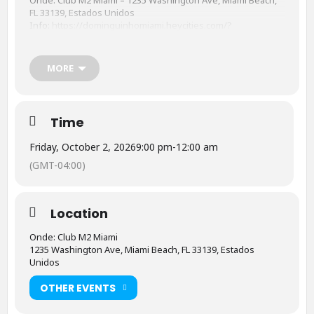
Onde: Club M2 Miami – 1235 Washington Ave, Miami Beach,
FL 33139, Estados Unidos
Info:
https://dominguinhomiami.heycities.com/?
utm_source=ig&utm_medium=social&utm_content=link_in_bi
o&fbclid=PAdGRleARVJCxleHRuA2FlbQIxMQBzcnRjBmFwcF9p
ZA8xMjQwMjQ1NzQyODc0MTQAAafxngu7Vmy2WYctHrO4m
MORE
XgwPLacggDUXXHsvaFYSfMrsjZKhN9vD-
oQXAERwQ_aem_52KYv5qwYsw-knEP4Ou2Vw
Time
Friday, October 2, 2026
9:00 pm
-
12:00 am
(GMT-04:00)
Location
Onde: Club M2 Miami
1235 Washington Ave, Miami Beach, FL 33139, Estados
Unidos
OTHER EVENTS