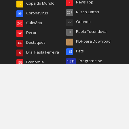
News Top
Copa do Mundo
4
17
Nilson Lattari
Coronavirus
237
164
Orlando
Culinária
97
240
Paola Tucunduva
Decor
31
141
PDF para Download
Destaques
1
342
Pets
Dra. Paula Ferreira
162
6
Programe-se
Economia
1.711
156
Resumo das Novelas
Edições Anteriores
1
410
Educação
68
Revista
141
Emili Barberino
11
Ricardo Tomassoni
15
Entretenimento
61
Roberto Tucunduva
26
Entrevistas
324
RP
22
Esporte
784
Turismo
496