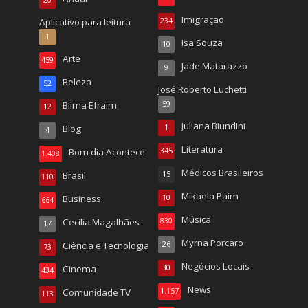
Imigração
Aplicativo para leitura
234
1
Isa Souza
10
Arte
459
Jade Matarazzo
9
Beleza
52
José Roberto Luchetti
Blima Efraim
59
12
Juliana Biundini
Blog
1
4
Literatura
Bom dia Acontece
345
1.408
Médicos Brasileiros
Brasil
15
110
Mikaela Paim
Business
10
664
Música
Cecilia Magalhães
830
17
Myrna Porcaro
Ciência e Tecnologia
26
73
Negócios Locais
Cinema
30
434
News
Comunidade TV
1.157
113