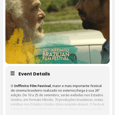
Event Details
O
Inffinito Film Festival
, maior e mais importante festival
de cinema brasileiro realizado no exterior,chega à sua 26ª
edição. De 10 a 25 de setembro, serão exibidas nos Estados
Unidos, em formato híbrido, 70 produções brasileiras, todas
inéditas nos Estados Unidos (
lista completa abaixo
). O festival
começa com um evento ao ar livre em Miami e marca a volta
da mostra competitiva presencial, com exibições no MDC’s