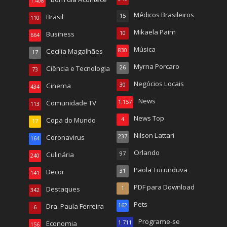
1.408
Médicos Brasileiros
Brasil
15
110
Mikaela Paim
Business
10
664
Música
Cecilia Magalhães
830
17
Myrna Porcaro
Ciência e Tecnologia
26
73
Negócios Locais
Cinema
30
434
News
Comunidade TV
1.157
113
News Top
Copa do Mundo
4
17
Nilson Lattari
Coronavirus
237
164
Orlando
Culinária
97
240
Paola Tucunduva
Decor
31
141
PDF para Download
Destaques
1
342
Pets
Dra. Paula Ferreira
162
6
Programe-se
Economia
1.711
156