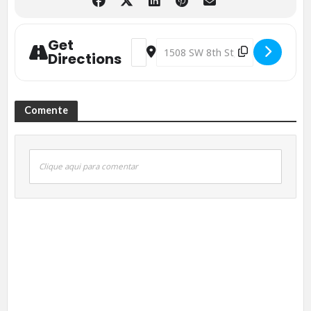
Get
Address - Day 9/14 -Sol by Lô Politi [
Destination Address - Day 9/14 -S
Directions
Comente
Ingresso para Mostra Virtual na Inff.online – $8,88 –
www.inff.online
@inffinito.film.festival
Clique aqui para comentar
#eventos
#brasileirosnaflorida
#apresentacão
#estadosuni
dos
#miami
#brazilian
#braziliancommunity
#brasileirosemm
iami
#acontecemagazine
#inffinitofestival