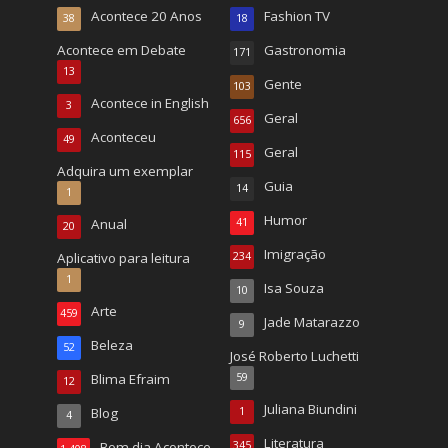
Acontece 20 Anos
Fashion TV
38
18
Acontece em Debate
Gastronomia
171
13
Gente
103
Acontece in English
3
Geral
656
Aconteceu
49
Geral
115
Adquira um exemplar
Guia
14
1
Humor
Anual
41
20
Imigração
Aplicativo para leitura
234
1
Isa Souza
10
Arte
459
Jade Matarazzo
9
Beleza
52
José Roberto Luchetti
Blima Efraim
59
12
Juliana Biundini
Blog
1
4
Literatura
Bom dia Acontece
345