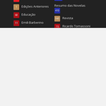
Resumo das Novelas
Edições Anteriores
1
410
Educação
68
Revista
141
Emili Barberino
11
Ricardo Tomassoni
15
Entretenimento
61
Roberto Tucunduva
26
Entrevistas
324
RP
22
Esporte
784
Turismo
496
Esportes
20
TV
167
EUA
1.068
Vida & Saúde
90
Eventos
1.226
Vida e Saúde
932
Fashion
337
Wal Reis
95