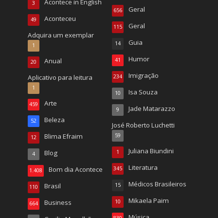
Acontece in English
3
Geral
656
Aconteceu
49
Geral
115
Adquira um exemplar
Guia
14
1
Humor
Anual
41
20
Imigração
Aplicativo para leitura
234
1
Isa Souza
10
Arte
459
Jade Matarazzo
9
Beleza
52
José Roberto Luchetti
Blima Efraim
59
12
Juliana Biundini
Blog
1
4
Literatura
Bom dia Acontece
345
1.408
Médicos Brasileiros
Brasil
15
110
Mikaela Paim
Business
10
664
Música
830