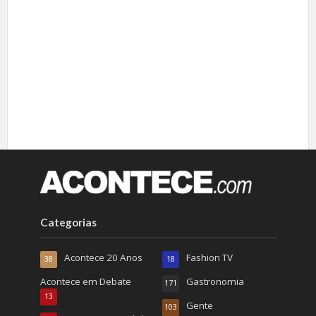
Categorias
Acontece 20 Anos
Fashion TV
38
18
Acontece em Debate
Gastronomia
171
13
Gente
103