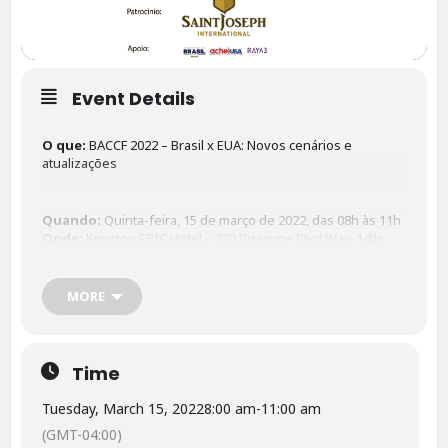
Event Details
O que:
BACCF 2022 – Brasil x EUA: Novos cenários e
atualizações
Quando:
Quinta-feira, 15 de março de 2022, das 08h às 11h
Onde:
Kimpton EPIC Hotel – 270 Biscayne Blvd Way, 14th
Floor, Miami, FL 33131
MORE
informações:
https://brazilianamericanchamber.chamberm
aster.com/eventregistration/register/3716
Time
Tuesday, March 15, 2022
8:00 am
-
11:00 am
(GMT-04:00)