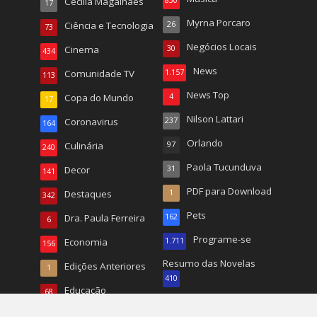
Cecilia Magalhães
17
Myrna Porcaro
Ciência e Tecnologia
26
73
Negócios Locais
Cinema
30
434
News
Comunidade TV
1.157
113
News Top
Copa do Mundo
4
17
Nilson Lattari
Coronavirus
237
164
Orlando
Culinária
97
240
Paola Tucunduva
Decor
31
141
PDF para Download
Destaques
1
342
Pets
Dra. Paula Ferreira
162
6
Programe-se
Economia
1.711
156
Resumo das Novelas
Edições Anteriores
1
410
Educação
68
Revista
141
Emili Barberino
11