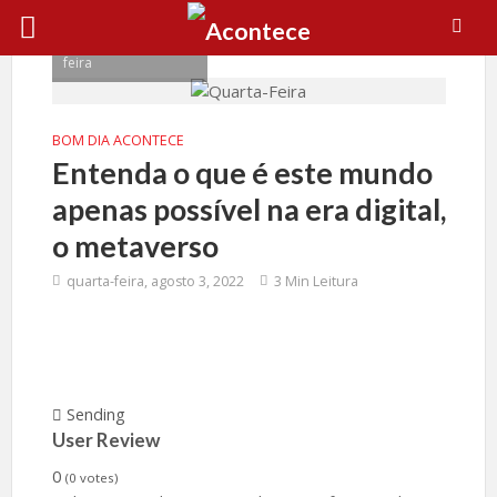
Boletim Bom dia
Acontece de quarta-
feira
BOM DIA ACONTECE
Entenda o que é este mundo
apenas possível na era digital,
o metaverso
quarta-feira, agosto 3, 2022
3 Min Leitura
Sending
User Review
0
(
0
votes)