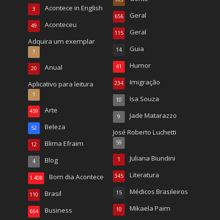
Acontece in English
3
Geral
656
Aconteceu
49
Geral
115
Adquira um exemplar
Guia
14
1
Humor
Anual
41
20
Imigração
Aplicativo para leitura
234
1
Isa Souza
10
Arte
459
Jade Matarazzo
9
Beleza
52
José Roberto Luchetti
Blima Efraim
59
12
Juliana Biundini
Blog
1
4
Literatura
Bom dia Acontece
345
1.408
Médicos Brasileiros
Brasil
15
110
Mikaela Paim
Business
10
664