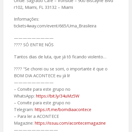
Onde: Sagrado Café – Ironside – 900 Biscayne Blvd
r102, Miami, FL 33132 – Miami
Informações:
tickets4way.com/event/665/Uma_Brasileira
—————————
???? SÓ ENTRE NÓS
Tantos dias de luta, que já tô ficando violento…
???? “Se chorei ou se sorri, o importante é que o
BOM DIA ACONTECE eu já li!
—————————
– Convite para este grupo no
WhatsApp:
https://bit.ly/34uMz5W
– Convite para este grupo no
Telegram:
https://t.me/bomdiaacontece
– Para ler a ACONTECE
Magazine:
https://issuu.com/acontecemagazine
——————————