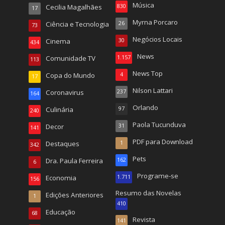
Música
Cecilia Magalhães
830
17
Myrna Porcaro
Ciência e Tecnologia
26
73
Negócios Locais
Cinema
30
434
News
Comunidade TV
1.157
113
News Top
Copa do Mundo
4
17
Nilson Lattari
Coronavirus
237
164
Orlando
Culinária
97
240
Paola Tucunduva
Decor
31
141
PDF para Download
Destaques
1
342
Pets
Dra. Paula Ferreira
162
6
Programe-se
Economia
1.711
156
Resumo das Novelas
Edições Anteriores
1
410
Educação
68
Revista
141