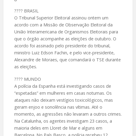
????️ BRASIL
O Tribunal Superior Eleitoral assinou ontem um
acordo com a Missão de Observação Eleitoral da
União Interamericana de Organismos Eleitorais para
que o órgão acompanhe as eleições de outubro. O
acordo foi assinado pelo presidente do tribunal,
ministro Luiz Edson Fachin, e pelo vice-presidente,
Alexandre de Moraes, que comandará o TSE durante
as eleições.
????️ MUNDO
A polícia da Espanha está investigando casos de
“espetadas” em mulheres em casas noturnas. Os
ataques não deixam vestígios toxicológicos, mas
geram enjoo e sonolência nas vítimas. Até o
momento, as agressões não levaram a outros crimes.
Na Catalunha, os agentes investigam 23 casos, a
maioria deles em Lloret de Mar e alguns em
Barcelona. No País Basco, a polícia recebeu 12