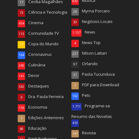
Música
Cecilia Magalhães
830
17
Myrna Porcaro
Ciência e Tecnologia
26
73
Negócios Locais
Cinema
30
434
News
Comunidade TV
1.157
113
News Top
Copa do Mundo
4
17
Nilson Lattari
Coronavirus
237
164
Orlando
Culinária
97
240
Paola Tucunduva
Decor
31
141
PDF para Download
Destaques
1
342
Pets
Dra. Paula Ferreira
162
6
Programe-se
Economia
1.711
156
Resumo das Novelas
Edições Anteriores
1
410
Educação
68
Revista
141
Emili Barberino