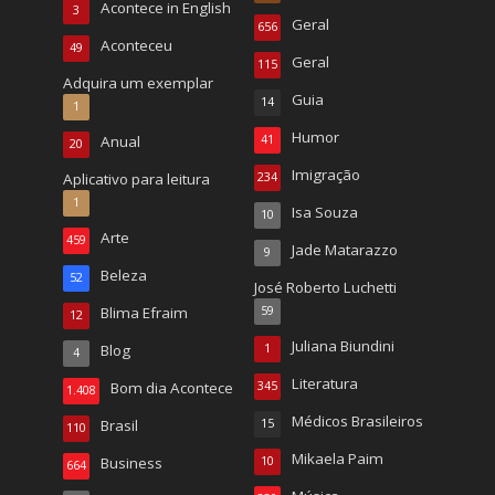
Acontece in English
3
Geral
656
Aconteceu
49
Geral
115
Adquira um exemplar
Guia
14
1
Humor
Anual
41
20
Imigração
Aplicativo para leitura
234
1
Isa Souza
10
Arte
459
Jade Matarazzo
9
Beleza
52
José Roberto Luchetti
Blima Efraim
59
12
Juliana Biundini
Blog
1
4
Literatura
Bom dia Acontece
345
1.408
Médicos Brasileiros
Brasil
15
110
Mikaela Paim
Business
10
664