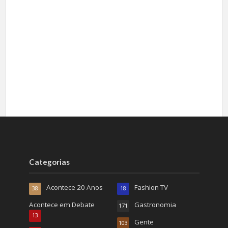
Categorias
Acontece 20 Anos
Fashion TV
38
18
Acontece em Debate
Gastronomia
171
13
Gente
103