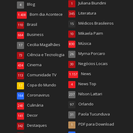
Juliana Biundini
Blog
1
4
Literatura
Bom dia Acontece
345
1.408
Médicos Brasileiros
Brasil
15
110
Mikaela Paim
Business
10
664
Música
Cecilia Magalhães
830
17
Myrna Porcaro
Ciência e Tecnologia
26
73
Negócios Locais
Cinema
30
434
News
Comunidade TV
1.157
113
News Top
Copa do Mundo
4
17
Nilson Lattari
Coronavirus
237
164
Orlando
Culinária
97
240
Paola Tucunduva
Decor
31
141
PDF para Download
Destaques
1
342