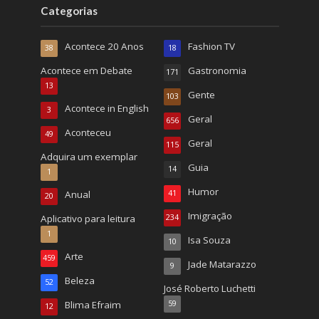
Categorias
Acontece 20 Anos
Fashion TV
38
18
Acontece em Debate
Gastronomia
171
13
Gente
103
Acontece in English
3
Geral
656
Aconteceu
49
Geral
115
Adquira um exemplar
Guia
14
1
Humor
Anual
41
20
Imigração
Aplicativo para leitura
234
1
Isa Souza
10
Arte
459
Jade Matarazzo
9
Beleza
52
José Roberto Luchetti
Blima Efraim
59
12