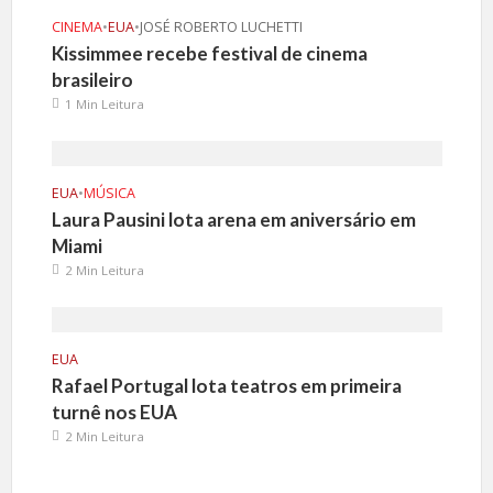
CINEMA
•
EUA
•
JOSÉ ROBERTO LUCHETTI
Kissimmee recebe festival de cinema
brasileiro
1 Min Leitura
EUA
•
MÚSICA
Laura Pausini lota arena em aniversário em
Miami
2 Min Leitura
EUA
Rafael Portugal lota teatros em primeira
turnê nos EUA
2 Min Leitura