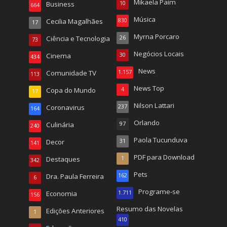
Mikaela Paim
Business
10
664
Música
Cecilia Magalhães
830
17
Myrna Porcaro
Ciência e Tecnologia
26
73
Negócios Locais
Cinema
30
434
News
Comunidade TV
1.157
113
News Top
Copa do Mundo
4
17
Nilson Lattari
Coronavirus
237
164
Orlando
Culinária
97
240
Paola Tucunduva
Decor
31
141
PDF para Download
Destaques
1
342
Pets
Dra. Paula Ferreira
162
6
Programe-se
Economia
1.711
156
Resumo das Novelas
Edições Anteriores
1
410