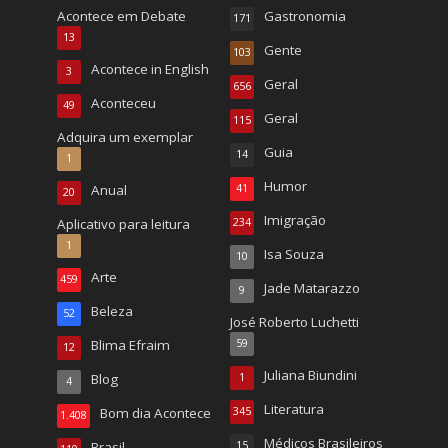
Acontece em Debate
Gastronomia
171
13
Gente
103
Acontece in English
3
Geral
656
Aconteceu
49
Geral
115
Adquira um exemplar
Guia
14
1
Humor
Anual
41
20
Imigração
Aplicativo para leitura
234
1
Isa Souza
10
Arte
459
Jade Matarazzo
9
Beleza
52
José Roberto Luchetti
Blima Efraim
59
12
Juliana Biundini
Blog
1
4
Literatura
Bom dia Acontece
345
1.408
Médicos Brasileiros
Brasil
15