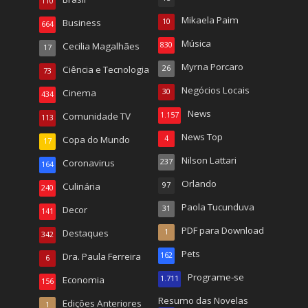
110
Mikaela Paim
Business
10
664
Música
Cecilia Magalhães
830
17
Myrna Porcaro
Ciência e Tecnologia
26
73
Negócios Locais
Cinema
30
434
News
Comunidade TV
1.157
113
News Top
Copa do Mundo
4
17
Nilson Lattari
Coronavirus
237
164
Orlando
Culinária
97
240
Paola Tucunduva
Decor
31
141
PDF para Download
Destaques
1
342
Pets
Dra. Paula Ferreira
162
6
Programe-se
Economia
1.711
156
Resumo das Novelas
Edições Anteriores
1