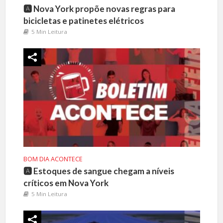
🅰️ Nova York propõe novas regras para
bicicletas e patinetes elétricos
5 Min Leitura
BOM DIA ACONTECE
🅰️ Estoques de sangue chegam a níveis
críticos em Nova York
5 Min Leitura