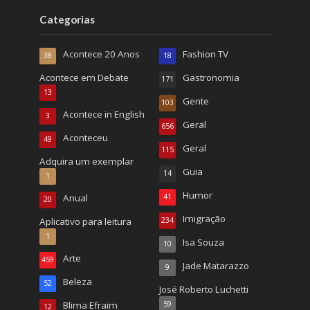
Categorias
Acontece 20 Anos
Fashion TV
38
18
Acontece em Debate
Gastronomia
171
13
Gente
103
Acontece in English
3
Geral
656
Aconteceu
49
Geral
115
Adquira um exemplar
Guia
14
1
Humor
Anual
41
20
Imigração
Aplicativo para leitura
234
1
Isa Souza
10
Arte
459
Jade Matarazzo
9
Beleza
52
José Roberto Luchetti
Blima Efraim
59
12