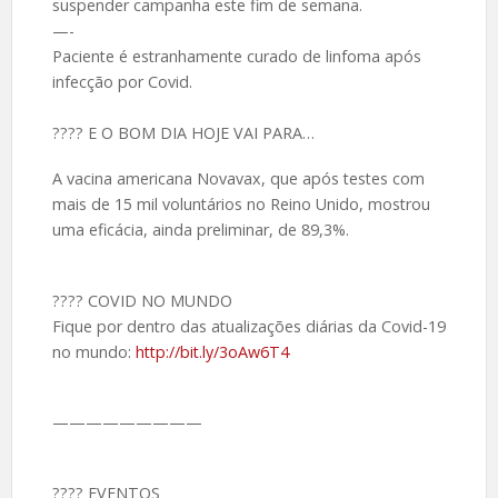
suspender campanha este fim de semana.
—-
Paciente é estranhamente curado de linfoma após
infecção por Covid.
???? E O BOM DIA HOJE VAI PARA…
A vacina americana Novavax, que após testes com
mais de 15 mil voluntários no Reino Unido, mostrou
uma eficácia, ainda preliminar, de 89,3%.
???? COVID NO MUNDO
Fique por dentro das atualizações diárias da Covid-19
no mundo:
http://bit.ly/3oAw6T4
—————————
???? EVENTOS