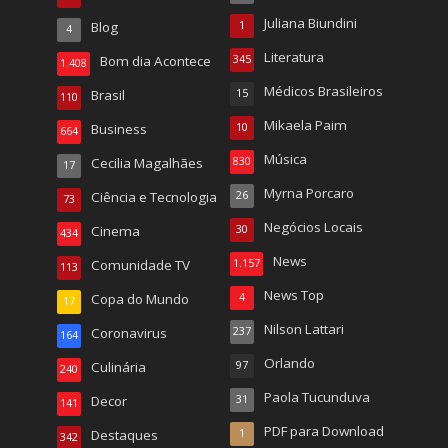
Juliana Biundini
Blog
1
4
Literatura
Bom dia Acontece
345
1.408
Médicos Brasileiros
Brasil
15
110
Mikaela Paim
Business
10
664
Música
Cecilia Magalhães
830
17
Myrna Porcaro
Ciência e Tecnologia
26
73
Negócios Locais
Cinema
30
434
News
Comunidade TV
1.157
113
News Top
Copa do Mundo
4
17
Nilson Lattari
Coronavirus
237
164
Orlando
Culinária
97
240
Paola Tucunduva
Decor
31
141
PDF para Download
Destaques
1
342