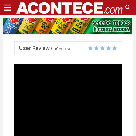
User Review
0
(
0
votes)