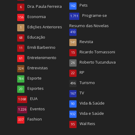
Pets
Dra. Paula Ferreira
162
6
Programe-se
Economia
1.711
156
Resumo das Novelas
Edições Anteriores
1
410
Educação
68
Revista
141
Emili Barberino
11
Ricardo Tomassoni
15
Entretenimento
61
Roberto Tucunduva
26
Entrevistas
324
RP
22
Esporte
784
Turismo
496
Esportes
20
TV
167
EUA
1.068
Vida & Saúde
90
Eventos
1.226
Vida e Saúde
932
Fashion
337
Wal Reis
95