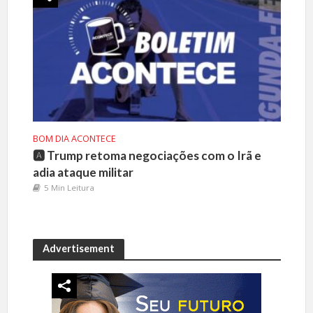
BOM DIA ACONTECE
🅰️ Trump retoma negociações com o Irã e
adia ataque militar
5 Min Leitura
Advertisement