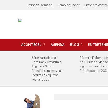
Print on Demand
Como anunciar
Entre em contat
ACONTECEU
AGENDA
BLOG
ENTRETEN
Série narrada por
Fórmula E altera da
Tom Hanks revisita a
do E-Prix de Mônac
Segunda Guerra
e garante corrida n
Mundial com imagens
Principado até 203
inéditas e arquivos
restaurados