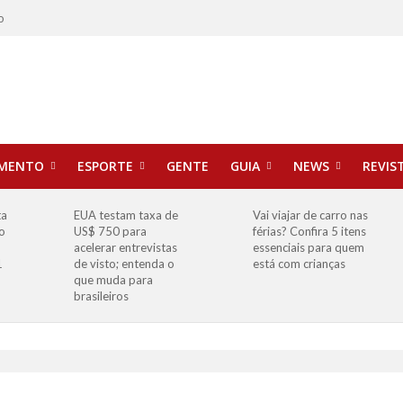
o
IMENTO
ESPORTE
GENTE
GUIA
NEWS
REVIS
ta
EUA testam taxa de
Vai viajar de carro nas
o
US$ 750 para
férias? Confira 5 itens
o
acelerar entrevistas
essenciais para quem
1
de visto; entenda o
está com crianças
que muda para
brasileiros