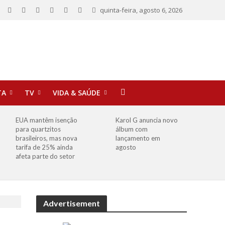
quinta-feira, agosto 6, 2026
TA
TV
VIDA & SAÚDE
EUA mantêm isenção
Karol G anuncia novo
para quartzitos
álbum com
brasileiros, mas nova
lançamento em
tarifa de 25% ainda
agosto
afeta parte do setor
Advertisement