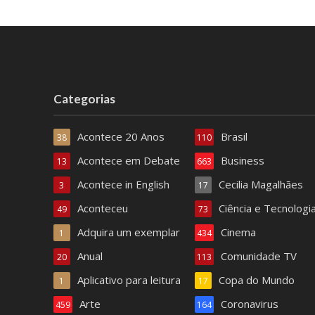
Categorias
Acontece 20 Anos
Brasil
38
110
Acontece em Debate
Business
13
663
Acontece in English
Cecilia Magalhães
3
17
Aconteceu
Ciência e Tecnologi
49
73
Adquira um exemplar
Cinema
1
434
Anual
Comunidade TV
20
113
Aplicativo para leitura
Copa do Mundo
1
17
Arte
Coronavirus
459
164