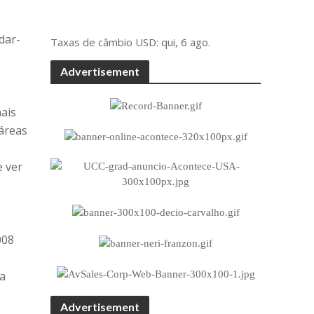
dar-
Taxas de câmbio
USD
: qui, 6 ago.
Advertisement
mais
 áreas
e ver
008
s
ra
Advertisement