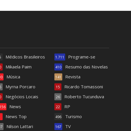
Médicos Brasileiros
Programe-se
5
1.711
Mikaela Paim
Resumo das Novelas
0
410
Música
Revista
30
141
Myrna Porcaro
Ricardo Tomassoni
6
15
Negócios Locais
Roberto Tucunduva
0
26
News
RP
.156
22
News Top
Turismo
4
496
Nilson Lattari
TV
37
167