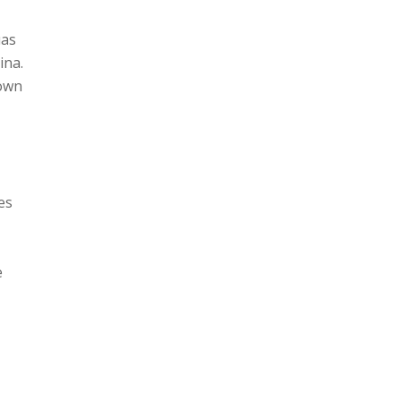
uas
ina.
down
es
e