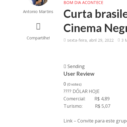
BOM DIA ACONTECE
Curta brasil
Antonio Martins
Cinema Negr
Compartilhe!
sexta-feira, abril 29, 2022
3 M
Sending
User Review
0
(
0
votes)
????️ DÓLAR HOJE
Comercial: R$ 4,89
Turismo: R$ 5,07
Link – Convite para este gr