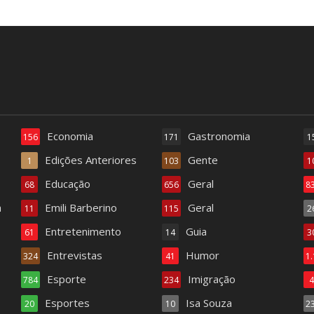
Economia
Gastronomia
156
171
1
Edições Anteriores
Gente
1
103
1
Educação
Geral
68
656
8
a
Emili Barberino
Geral
11
115
2
Entretenimento
Guia
61
14
3
Entrevistas
Humor
324
41
1
Esporte
Imigração
784
234
Esportes
Isa Souza
20
10
2