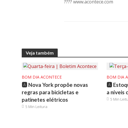
????️ www.acontece.com
Veja também
BOM DIA ACONTECE
BOM DIA 
🅰️ Nova York propõe novas
🅰️ Esto
regras para bicicletas e
a níveis
patinetes elétricos
5 Min Leit
5 Min Leitura