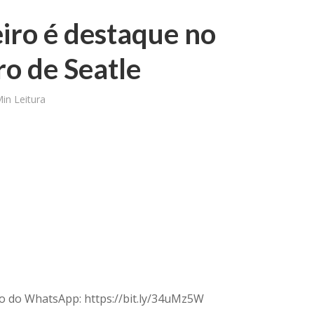
eiro é destaque no
o de Seatle
in Leitura
upo do WhatsApp: https://bit.ly/34uMz5W