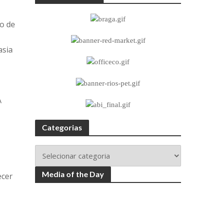
o de
asia
A
Categorias
Media of the Day
ecer