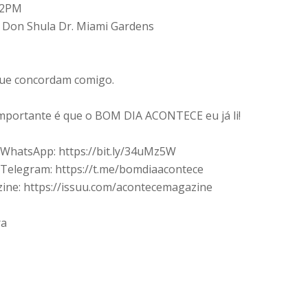
 2PM
7 Don Shula Dr. Miami Gardens
que concordam comigo.
o importante é que o BOM DIA ACONTECE eu já li!
 WhatsApp: https://bit.ly/34uMz5W
no Telegram: https://t.me/bomdiaacontece
ine: https://issuu.com/acontecemagazine
ra
m