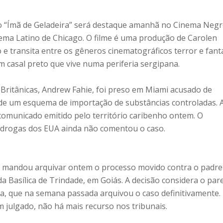
o “Ímã de Geladeira” será destaque amanhã no Cinema Negr
inema Latino de Chicago. O filme é uma produção de Carolen
e transita entre os gêneros cinematográficos terror e fant
m casal preto que vive numa periferia sergipana.
 Britânicas, Andrew Fahie, foi preso em Miami acusado de
r de um esquema de importação de substâncias controladas. 
comunicado emitido pelo território caribenho ontem. O
drogas dos EUA ainda não comentou o caso.
ás mandou arquivar ontem o processo movido contra o padre
da Basílica de Trindade, em Goiás. A decisão considera o par
ça, que na semana passada arquivou o caso definitivamente.
 julgado, não há mais recurso nos tribunais.