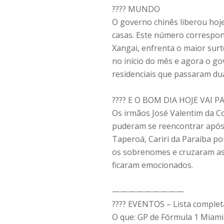
????️ MUNDO
O governo chinês liberou hoje
casas. Este número correspon
Xangai, enfrenta o maior surt
no início do mês e agora o go
residenciais que passaram du
????️ E O BOM DIA HOJE VAI P
Os irmãos José Valentim da Co
puderam se reencontrar após 
Taperoá, Cariri da Paraíba p
os sobrenomes e cruzaram as 
ficaram emocionados.
—————————
???? EVENTOS – Lista complet
O que: GP de Fórmula 1 Miami