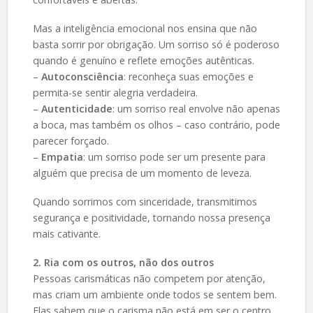
Mas a inteligência emocional nos ensina que não
basta sorrir por obrigação. Um sorriso só é poderoso
quando é genuíno e reflete emoções autênticas.
–
Autoconsciência
: reconheça suas emoções e
permita-se sentir alegria verdadeira.
–
Autenticidade
: um sorriso real envolve não apenas
a boca, mas também os olhos – caso contrário, pode
parecer forçado.
–
Empatia
: um sorriso pode ser um presente para
alguém que precisa de um momento de leveza.
Quando sorrimos com sinceridade, transmitimos
segurança e positividade, tornando nossa presença
mais cativante.
2. Ria com os outros, não dos outros
Pessoas carismáticas não competem por atenção,
mas criam um ambiente onde todos se sentem bem.
Elas sabem que o carisma não está em ser o centro