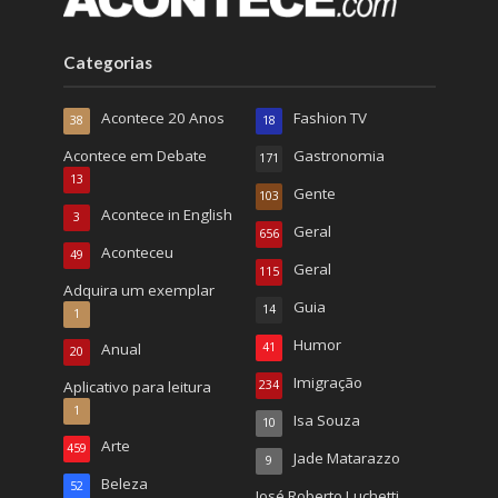
Categorias
Acontece 20 Anos
Fashion TV
38
18
Acontece em Debate
Gastronomia
171
13
Gente
103
Acontece in English
3
Geral
656
Aconteceu
49
Geral
115
Adquira um exemplar
Guia
14
1
Humor
Anual
41
20
Imigração
Aplicativo para leitura
234
1
Isa Souza
10
Arte
459
Jade Matarazzo
9
Beleza
52
José Roberto Luchetti