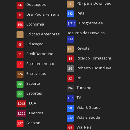
PDF para Download
Destaques
1
342
Pets
Dra. Paula Ferreira
162
6
Programe-se
Economia
1.711
156
Resumo das Novelas
Edições Anteriores
1
410
Educação
68
Revista
141
Emili Barberino
11
Ricardo Tomassoni
15
Entretenimento
61
Roberto Tucunduva
26
Entrevistas
324
RP
22
Esporte
784
Turismo
496
Esportes
20
TV
167
EUA
1.068
Vida & Saúde
90
Eventos
1.226
Vida e Saúde
932
Fashion
337
Wal Reis
95