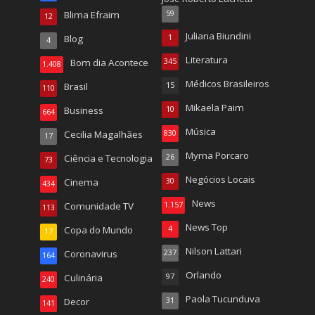
Blima Efraim
59
12
Juliana Biundini
Blog
1
4
Literatura
Bom dia Acontece
345
1.408
Médicos Brasileiros
Brasil
15
110
Mikaela Paim
Business
10
664
Música
Cecilia Magalhães
830
17
Myrna Porcaro
Ciência e Tecnologia
26
73
Negócios Locais
Cinema
30
434
News
Comunidade TV
1.157
113
News Top
Copa do Mundo
4
17
Nilson Lattari
Coronavirus
237
164
Orlando
Culinária
97
240
Paola Tucunduva
Decor
31
141