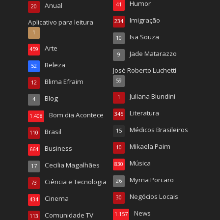
Humor
Anual
41
20
Imigração
Aplicativo para leitura
234
1
Isa Souza
10
Arte
459
Jade Matarazzo
9
Beleza
52
José Roberto Luchetti
Blima Efraim
59
12
Juliana Biundini
Blog
1
4
Literatura
Bom dia Acontece
345
1.408
Médicos Brasileiros
Brasil
15
110
Mikaela Paim
Business
10
664
Música
Cecilia Magalhães
830
17
Myrna Porcaro
Ciência e Tecnologia
26
73
Negócios Locais
Cinema
30
434
News
Comunidade TV
1.157
113