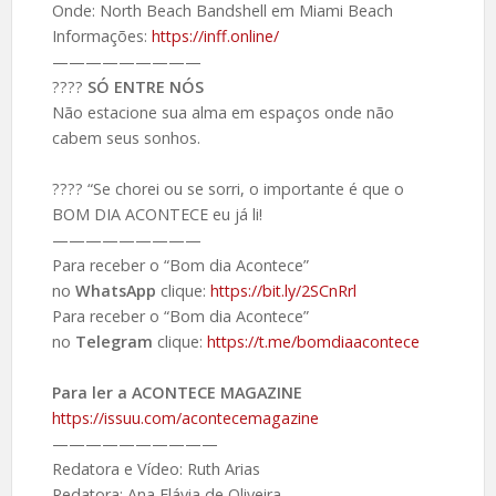
Onde: North Beach Bandshell em Miami Beach
Informações:
https://inff.online/
—————————
????
SÓ ENTRE NÓS
Não estacione sua alma em espaços onde não
cabem seus sonhos.
???? “Se chorei ou se sorri, o importante é que o
BOM DIA ACONTECE eu já li!
—————————
Para receber o “Bom dia Acontece”
no
WhatsApp
clique:
https://bit.ly/2SCnRrl
Para receber o “Bom dia Acontece”
no
Telegram
clique:
https://t.me/bomdiaacontece
Para ler a ACONTECE MAGAZINE
https://issuu.com/acontecemagazine
——————————
Redatora e Vídeo: Ruth Arias
Redatora: Ana Flávia de Oliveira