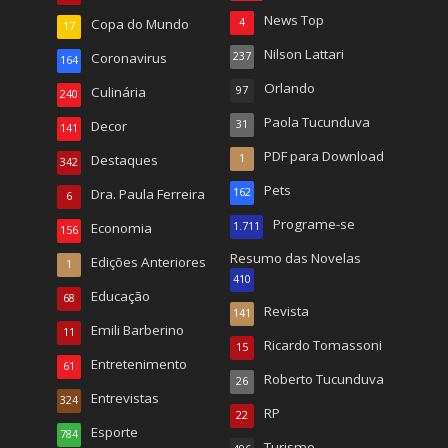
News Top
Copa do Mundo
4
17
Nilson Lattari
Coronavirus
237
164
Orlando
Culinária
97
240
Paola Tucunduva
Decor
31
141
PDF para Download
Destaques
1
342
Pets
Dra. Paula Ferreira
162
6
Programe-se
Economia
1.711
156
Resumo das Novelas
Edições Anteriores
1
410
Educação
68
Revista
141
Emili Barberino
11
Ricardo Tomassoni
15
Entretenimento
61
Roberto Tucunduva
26
Entrevistas
324
RP
22
Esporte
784
Turismo