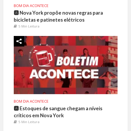
BOM DIA ACONTECE
🅰️ Nova York propõe novas regras para
bicicletas e patinetes elétricos
5 Min Leitura
BOM DIA ACONTECE
🅰️ Estoques de sangue chegam a níveis
críticos em Nova York
5 Min Leitura