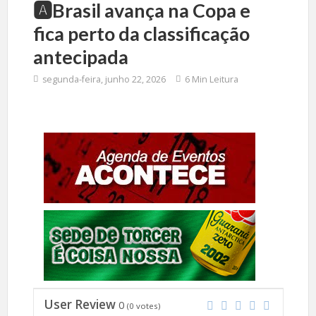
🅰️Brasil avança na Copa e
fica perto da classificação
antecipada
segunda-feira, junho 22, 2026
6 Min Leitura
User Review
0
(
0
votes)