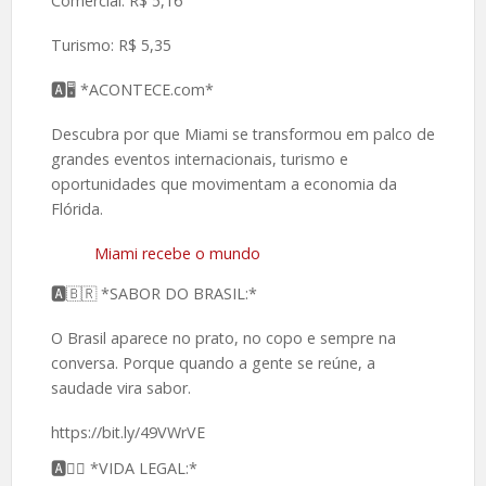
Comercial: R$ 5,16
Turismo: R$ 5,35
🅰️🖥 *ACONTECE.com*
Descubra por que Miami se transformou em palco de
grandes eventos internacionais, turismo e
oportunidades que movimentam a economia da
Flórida.
Miami recebe o mundo
🅰️🇧🇷 *SABOR DO BRASIL:*
O Brasil aparece no prato, no copo e sempre na
conversa. Porque quando a gente se reúne, a
saudade vira sabor.
https://bit.ly/49VWrVE
🅰️👮‍♂️ *VIDA LEGAL:*