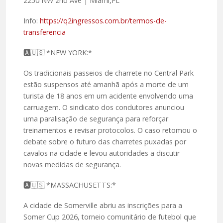
2250 NW 2nd Ave | Miami,FL
Info:
https://q2ingressos.com.br/termos-de-
transferencia
🅰️🇺🇸 *NEW YORK:*
Os tradicionais passeios de charrete no Central Park
estão suspensos até amanhã após a morte de um
turista de 18 anos em um acidente envolvendo uma
carruagem. O sindicato dos condutores anunciou
uma paralisação de segurança para reforçar
treinamentos e revisar protocolos. O caso retomou o
debate sobre o futuro das charretes puxadas por
cavalos na cidade e levou autoridades a discutir
novas medidas de segurança.
🅰️🇺🇸 *MASSACHUSETTS:*
A cidade de Somerville abriu as inscrições para a
Somer Cup 2026, torneio comunitário de futebol que