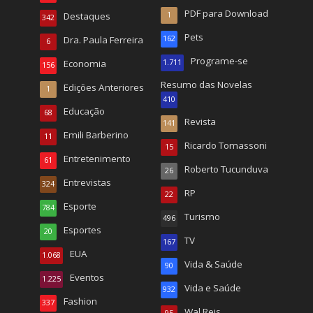
PDF para Download
Destaques
1
342
Pets
Dra. Paula Ferreira
162
6
Programe-se
Economia
1.711
156
Resumo das Novelas
Edições Anteriores
1
410
Educação
68
Revista
141
Emili Barberino
11
Ricardo Tomassoni
15
Entretenimento
61
Roberto Tucunduva
26
Entrevistas
324
RP
22
Esporte
784
Turismo
496
Esportes
20
TV
167
EUA
1.068
Vida & Saúde
90
Eventos
1.225
Vida e Saúde
932
Fashion
337
Wal Reis
95