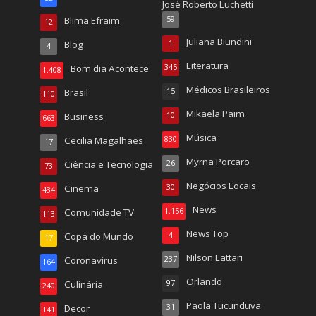
José Roberto Luchetti
Blima Efraim
59
12
Juliana Biundini
Blog
1
4
Literatura
Bom dia Acontece
345
1.408
Médicos Brasileiros
Brasil
15
110
Mikaela Paim
Business
10
663
Música
Cecilia Magalhães
830
17
Myrna Porcaro
Ciência e Tecnologia
26
73
Negócios Locais
Cinema
30
434
News
Comunidade TV
1.156
113
News Top
Copa do Mundo
4
17
Nilson Lattari
Coronavirus
237
164
Orlando
Culinária
97
240
Paola Tucunduva
Decor
31
141