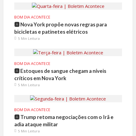
BOM DIA ACONTECE
🅰️ Nova York propõe novas regras para
bicicletas e patinetes elétricos
5 Min Leitura
BOM DIA ACONTECE
🅰️ Estoques de sangue chegam a níveis
críticos em Nova York
5 Min Leitura
BOM DIA ACONTECE
🅰️ Trump retoma negociações com o Irã e
adia ataque militar
5 Min Leitura