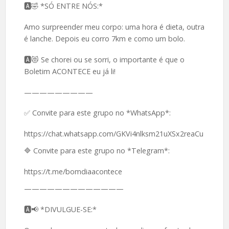
🅰️🤣 *SÓ ENTRE NÓS:*
Amo surpreender meu corpo: uma hora é dieta, outra
é lanche. Depois eu corro 7km e como um bolo.
🅰️😻 Se chorei ou se sorri, o importante é que o
Boletim ACONTECE eu já li!
—————————
✅ Convite para este grupo no *WhatsApp*:
https://chat.whatsapp.com/GKVi4nlksm21uXSx2reaCu
🔷 Convite para este grupo no *Telegram*:
https://t.me/bomdiaacontece
—————————————
🅰️📢 *DIVULGUE-SE:*