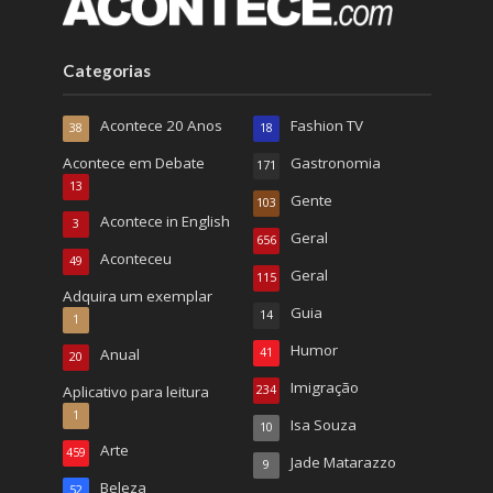
Categorias
Acontece 20 Anos
Fashion TV
38
18
Acontece em Debate
Gastronomia
171
13
Gente
103
Acontece in English
3
Geral
656
Aconteceu
49
Geral
115
Adquira um exemplar
Guia
14
1
Humor
Anual
41
20
Imigração
Aplicativo para leitura
234
1
Isa Souza
10
Arte
459
Jade Matarazzo
9
Beleza
52