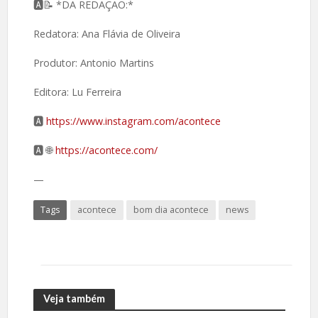
🅰️📝 *DA REDAÇÃO:*
Redatora: Ana Flávia de Oliveira
Produtor: Antonio Martins
Editora: Lu Ferreira
🅰️
https://www.instagram.com/acontece
🅰️ 🌐
https://acontece.com/
—
Tags
acontece
bom dia acontece
news
Veja também