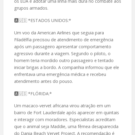
os EUA e adotar uma linha mais dura no combate aos
grupos armados.
🅰️🇺🇸 *ESTADOS UNIDOS:*
Um voo da American Airlines que seguia para
Filadélfia precisou de atendimento de emergência
após um passageiro apresentar comportamento
agressivo durante a viagem. Segundo o piloto, o
homem teria mordido outro passageiro e tentado
iniciar brigas a bordo. A companhia informou que ele
enfrentava uma emergência médica e recebeu
atendimento antes do pouso.
🅰️🇺🇸 *FLÓRIDA:*
Um macaco-vervet africana virou atração em um
bairro de Fort Lauderdale após aparecer em quintais
e interagir com moradores. Especialistas acreditam
que o animal seja Maddie, uma fêmea desaparecida
do Dania Beach Vervet Project. A recomendação é