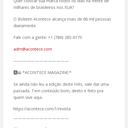
Quer colocar sua marca todos os dias na frente de
milhares de brasileiros nos EUA?
O Boletim Acontece alcança mais de 68 mil pessoas
diariamente.
Fale com a gente: +1 (786) 285-6175
adm@acontece.com
—————————————
🅰️📖 *ACONTECE MAGAZINE:*
Se ainda não leu a edição deste mês, vale dar uma
passada. Tem conteúdo bom, direto e feito pra
quem vive aqui.
https://acontece.com/1/revista
—————————————