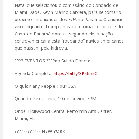
Natal que selecionou o comissário do Condado de
Miami-Dade, Kevin Marino Cabrera, para se tornar o
próximo embaixador dos EUA no Panamá. O anúncio
veio enquanto Trump ameaça retomar o controle do
Canal do Panamá porque, segundo ele, a nação
centro-americana está “roubando” navios americanos
que passam pela hidrovia.
????️
EVENTOS
????no Sul da Flórida:
Agenda Completa:
https://bit.ly/3Px65nC
O quê: Nany People Tour USA
Quando: Sexta-feira, 10 de janeiro, 7PM
Onde: Hollywood Central Performin Arts Center,
Miami, FL.
????️????????
NEW YORK