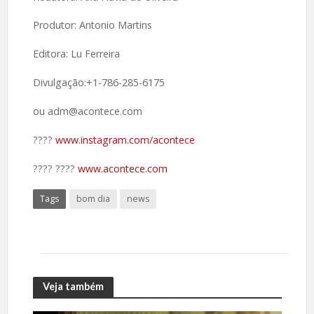
Produtor: Antonio Martins
Editora: Lu Ferreira
Divulgação:+1-786-285-6175
ou adm@acontece.com
????️
www.instagram.com/acontece
????️ ????
www.acontece.com
Tags
bom dia
news
Veja também