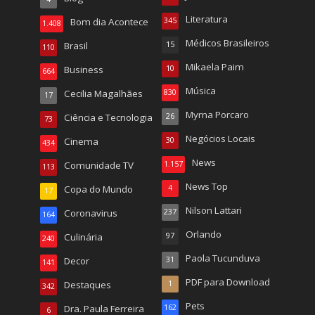
Literatura
Bom dia Acontece
345
1.408
Médicos Brasileiros
Brasil
15
110
Mikaela Paim
Business
10
664
Música
Cecilia Magalhães
830
17
Myrna Porcaro
Ciência e Tecnologia
26
73
Negócios Locais
Cinema
30
434
News
Comunidade TV
1.157
113
News Top
Copa do Mundo
4
17
Nilson Lattari
Coronavirus
237
164
Orlando
Culinária
97
240
Paola Tucunduva
Decor
31
141
PDF para Download
Destaques
1
342
Pets
Dra. Paula Ferreira
162
6