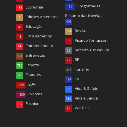
Programe-se
Economia
1.711
156
Resumo das Novelas
Edições Anteriores
1
410
Educação
68
Revista
141
Emili Barberino
11
Ricardo Tomassoni
15
Entretenimento
61
Roberto Tucunduva
26
Entrevistas
324
RP
22
Esporte
784
Turismo
496
Esportes
20
TV
167
EUA
1.068
Vida & Saúde
90
Eventos
1.226
Vida e Saúde
932
Fashion
337
Wal Reis
95