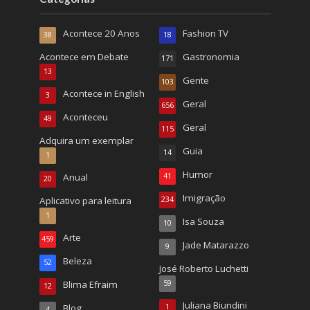
Acontece 20 Anos
Fashion TV
38
18
Acontece em Debate
Gastronomia
171
13
Gente
103
Acontece in English
3
Geral
656
Aconteceu
49
Geral
115
Adquira um exemplar
Guia
14
1
Humor
Anual
41
20
Imigração
Aplicativo para leitura
234
1
Isa Souza
10
Arte
459
Jade Matarazzo
9
Beleza
52
José Roberto Luchetti
Blima Efraim
59
12
Juliana Biundini
Blog
1
4