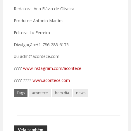
Redatora: Ana Flávia de Oliveira
Produtor: Antonio Martins
Editora: Lu Ferreira
Divulgação:+1-786-285-6175
ou adm@acontece.com
????️
www.instagram.com/acontece
????️ ????
www.acontece.com
Tags
acontece
bom dia
news
Veja também