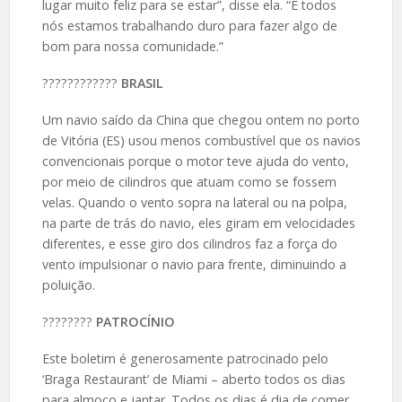
lugar muito feliz para se estar”, disse ela. “E todos
nós estamos trabalhando duro para fazer algo de
bom para nossa comunidade.”
????️????????
BRASIL
Um navio saído da China que chegou ontem no porto
de Vitória (ES) usou menos combustível que os navios
convencionais porque o motor teve ajuda do vento,
por meio de cilindros que atuam como se fossem
velas. Quando o vento sopra na lateral ou na polpa,
na parte de trás do navio, eles giram em velocidades
diferentes, e esse giro dos cilindros faz a força do
vento impulsionar o navio para frente, diminuindo a
poluição.
????️????
PATROCÍNIO
Este boletim é generosamente patrocinado pelo
‘Braga Restaurant’ de Miami – aberto todos os dias
para almoço e jantar. Todos os dias é dia de comer