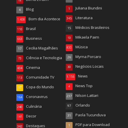
Juliana Biundini
Blog
1
4
Literatura
Bom dia Acontece
345
1.408
Médicos Brasileiros
Brasil
15
110
Mikaela Paim
Business
10
663
Música
Cecilia Magalhães
830
17
Myrna Porcaro
Ciência e Tecnologia
26
73
Negócios Locais
Cinema
30
434
News
Comunidade TV
1.156
113
News Top
Copa do Mundo
4
17
Nilson Lattari
Coronavirus
237
164
Orlando
Culinária
97
240
Paola Tucunduva
Decor
31
141
PDF para Download
Destaques
1
342