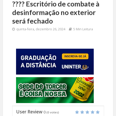
????️ Escritório de combate à
desinformação no exterior
será fechado
quinta-feira, dezembro 26, 2024
5 Min Leitura
User Review
0
(
0
votes)