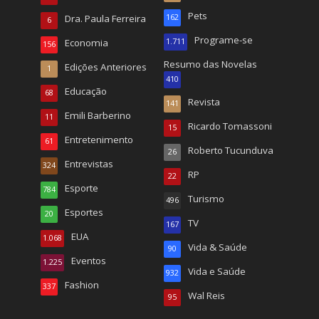
Pets
Dra. Paula Ferreira
162
6
Programe-se
Economia
1.711
156
Resumo das Novelas
Edições Anteriores
1
410
Educação
68
Revista
141
Emili Barberino
11
Ricardo Tomassoni
15
Entretenimento
61
Roberto Tucunduva
26
Entrevistas
324
RP
22
Esporte
784
Turismo
496
Esportes
20
TV
167
EUA
1.068
Vida & Saúde
90
Eventos
1.225
Vida e Saúde
932
Fashion
337
Wal Reis
95