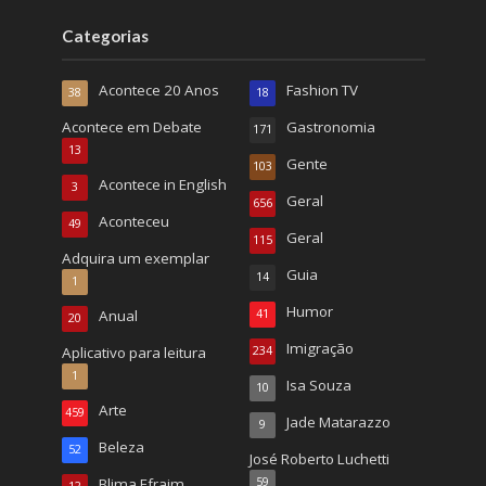
Categorias
Acontece 20 Anos
Fashion TV
38
18
Acontece em Debate
Gastronomia
171
13
Gente
103
Acontece in English
3
Geral
656
Aconteceu
49
Geral
115
Adquira um exemplar
Guia
14
1
Humor
Anual
41
20
Imigração
Aplicativo para leitura
234
1
Isa Souza
10
Arte
459
Jade Matarazzo
9
Beleza
52
José Roberto Luchetti
Blima Efraim
59
12