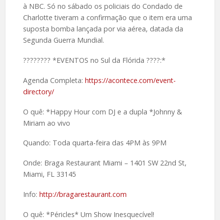
à NBC. Só no sábado os policiais do Condado de
Charlotte tiveram a confirmação que o item era uma
suposta bomba lançada por via aérea, datada da
Segunda Guerra Mundial.
????️???? *EVENTOS no Sul da Flórida ????:*
Agenda Completa:
https://acontece.com/event-
directory/
O quê: *Happy Hour com DJ e a dupla *Johnny &
Miriam ao vivo
Quando: Toda quarta-feira das 4PM às 9PM
Onde: Braga Restaurant Miami – 1401 SW 22nd St,
Miami, FL 33145
Info:
http://bragarestaurant.com
O quê: *Péricles* Um Show Inesquecível!