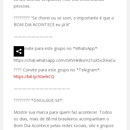
pessoas.
????️???? “Se chorei ou se sorri, o importante é que o
BOM DIA ACONTECE eu já li!”
—————————
Convite para este grupo no *WhatsApp*:
https://chat.whatsapp.com/GKVi4nlksm21uXSx2reaCu
???? Convite para este grupo no *Telegram*:
https://bit.ly/3GerkCQ
—————————————
????️???? *DIVULGUE-SE*:
Mostre sua marca para quem faz acontecer. Todos
os dias, mais de 68 mil brasileiros acompanham o
Bom Dia Acontece pelas redes sociais, site e grupos