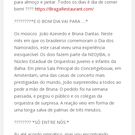
para almoço e jantar. Todos os dias é dia de comer
bem! ????
https://BragaRestaurant.com/
????️????*E O BOM DIA VAI PARA …:*
Os músicos João Azevedo e Bruna Dantas. Neste
mês em que os brasileiros comemoram o Dia dos
Namorados, este casal viveu uma experiência
inesquecível. Os dois fazem parte da NEOJIBA, o
Núcleo Estadual de Orquestras Juvenis e Infantis da
Bahia. Em plena Sala Principal do Concertgebouw, em
Amsterdam, uma das casas de concerto mais
prestigiadas do mundo, João surpreendeu a todos ao
pedir a mão de Bruna. O pedido foi na semana
passada, e pegou o público e os colegas da
orquestra de surpresa. A reação veio em forma de
uma longa salva de palmas de três minutos.
????️???? *SÓ ENTRE NÓS:*
Eu até acordo simpático, mas vou encontrando