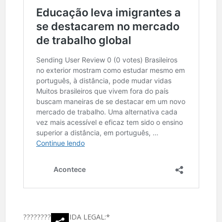
????
????‍
*VIDA LEGAL:*