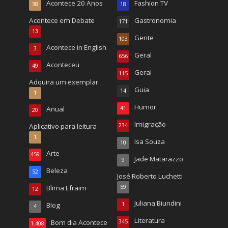
Acontece 20 Anos
Fashion TV
38
18
Acontece em Debate
Gastronomia
171
13
Gente
103
Acontece in English
3
Geral
656
Aconteceu
49
Geral
115
Adquira um exemplar
Guia
14
1
Humor
Anual
41
20
Imigração
Aplicativo para leitura
234
1
Isa Souza
10
Arte
459
Jade Matarazzo
9
Beleza
52
José Roberto Luchetti
Blima Efraim
59
12
Juliana Biundini
Blog
1
4
Literatura
Bom dia Acontece
345
1.408