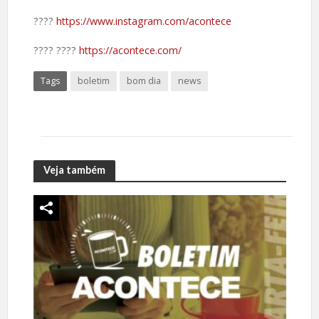
????️
https://www.instagram.com/acontece
????️ ????
https://acontece.com/
Tags
boletim
bom dia
news
Veja também