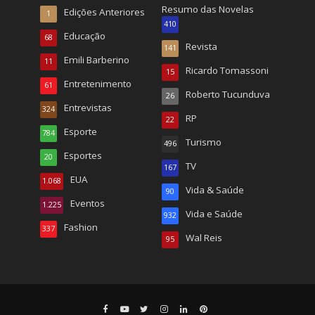
Resumo das Novelas
Edições Anteriores
1
410
Educação
68
Revista
141
Emili Barberino
11
Ricardo Tomassoni
15
Entretenimento
61
Roberto Tucunduva
26
Entrevistas
324
RP
22
Esporte
784
Turismo
496
Esportes
20
TV
167
EUA
1.068
Vida & Saúde
90
Eventos
1.225
Vida e Saúde
932
Fashion
337
Wal Reis
95