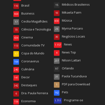
Médicos Brasileiros
Brasil
15
110
Mikaela Paim
Business
10
664
Música
Cecilia Magalhães
830
17
Myrna Porcaro
Ciência e Tecnologia
26
73
Negócios Locais
Cinema
30
434
News
Comunidade TV
1.157
113
News Top
Copa do Mundo
4
17
Nilson Lattari
Coronavirus
237
164
Orlando
Culinária
97
240
Paola Tucunduva
Decor
31
141
PDF para Download
Destaques
1
342
Pets
Dra. Paula Ferreira
162
6
Programe-se
Economia
1.711
156