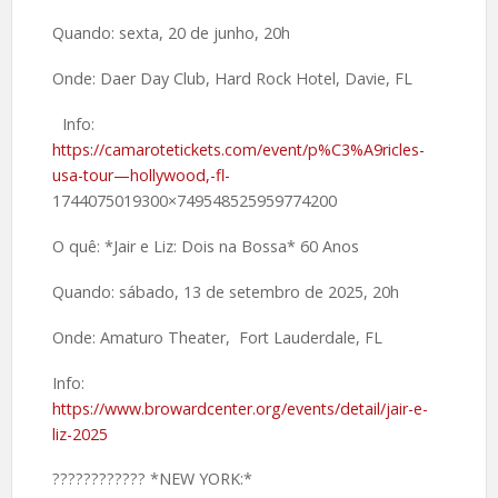
Quando: sexta, 20 de junho, 20h
Onde: Daer Day Club, Hard Rock Hotel, Davie, FL
Info:
https://camarotetickets.com/event/p%C3%A9ricles-
usa-tour—hollywood,-fl-
1744075019300×749548525959774200
O quê: *Jair e Liz: Dois na Bossa* 60 Anos
Quando: sábado, 13 de setembro de 2025, 20h
Onde: Amaturo Theater, Fort Lauderdale, FL
Info:
https://www.browardcenter.org/events/detail/jair-e-
liz-2025
????️???????? *NEW YORK:*