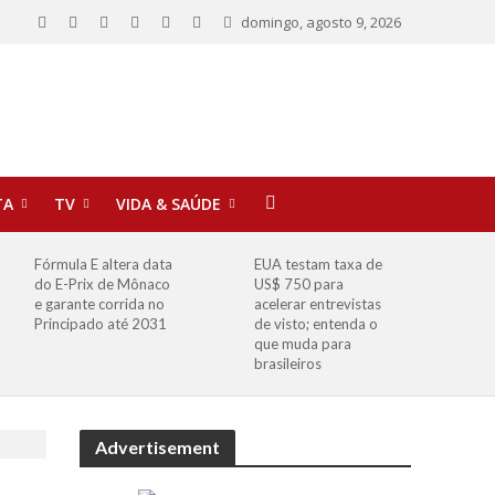
domingo, agosto 9, 2026
TA
TV
VIDA & SAÚDE
Fórmula E altera data
EUA testam taxa de
do E-Prix de Mônaco
US$ 750 para
e garante corrida no
acelerar entrevistas
Principado até 2031
de visto; entenda o
que muda para
brasileiros
Advertisement