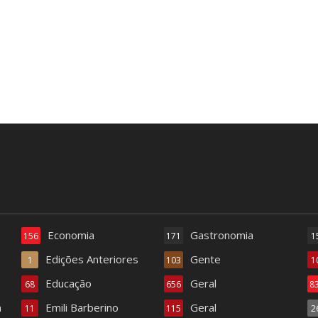
Economia
Gastronomia
156
171
1
Edições Anteriores
Gente
1
103
1
Educação
Geral
68
656
8
a
Emili Barberino
Geral
11
115
2