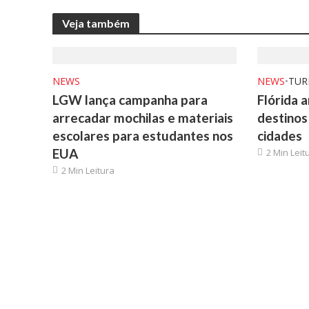
Veja também
NEWS
NEWS
•
TUR
LGW lança campanha para
Flórida 
arrecadar mochilas e materiais
destinos
escolares para estudantes nos
cidades
EUA
2 Min Leit
2 Min Leitura