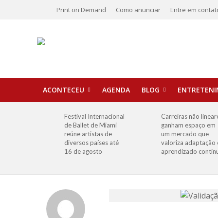
Print on Demand
Como anunciar
Entre em contat
ACONTECEU
AGENDA
BLOG
ENTRETEN
Festival Internacional
Carreiras não linear
de Ballet de Miami
ganham espaço em
reúne artistas de
um mercado que
diversos países até
valoriza adaptação 
16 de agosto
aprendizado contín