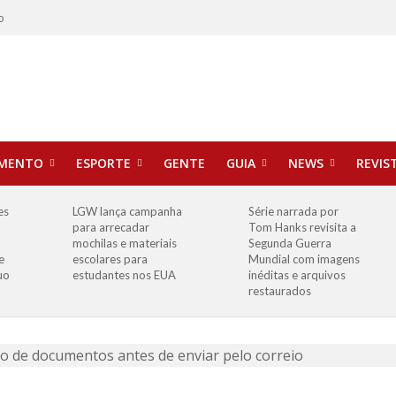
o
IMENTO
ESPORTE
GENTE
GUIA
NEWS
REVIS
es
LGW lança campanha
Série narrada por
para arrecadar
Tom Hanks revisita a
mochilas e materiais
Segunda Guerra
e
escolares para
Mundial com imagens
uo
estudantes nos EUA
inéditas e arquivos
restaurados