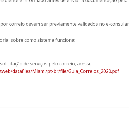
onsulente é informado antes de enviar a documentação pelo
 por correio devem ser previamente validados no e-consular
rial sobre como sistema funciona:
olicitação de serviços pelo correio, acesse:
itweb/datafiles/Miami/pt-br/file/Guia_Correios_2020.pdf