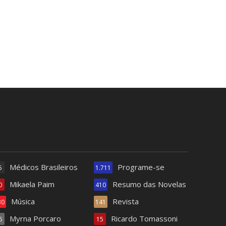
Médicos Brasileiros
Programe-se
5
1.711
Mikaela Paim
Resumo das Novelas
0
410
Música
Revista
30
141
Myrna Porcaro
Ricardo Tomassoni
6
15