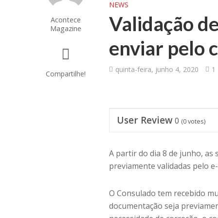
NEWS
Validação d
Acontece
Magazine
enviar pelo 
quinta-feira, junho 4, 2020
1
Compartilhe!
User Review
0
(
0
votes)
A partir do dia 8 de junho, a
previamente validadas pelo e-
O Consulado tem recebido mui
documentação seja previament