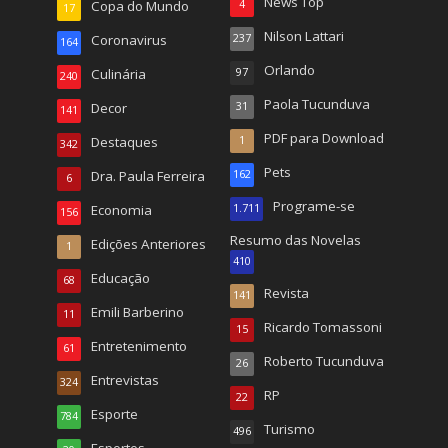
News Top
Copa do Mundo
4
17
Nilson Lattari
Coronavirus
237
164
Orlando
Culinária
97
240
Paola Tucunduva
Decor
31
141
PDF para Download
Destaques
1
342
Pets
Dra. Paula Ferreira
162
6
Programe-se
Economia
1.711
156
Resumo das Novelas
Edições Anteriores
1
410
Educação
68
Revista
141
Emili Barberino
11
Ricardo Tomassoni
15
Entretenimento
61
Roberto Tucunduva
26
Entrevistas
324
RP
22
Esporte
784
Turismo
496