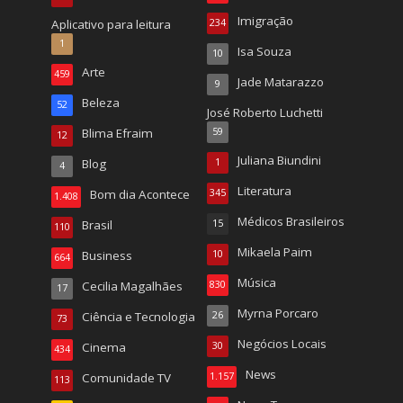
Imigração
Aplicativo para leitura
234
1
Isa Souza
10
Arte
459
Jade Matarazzo
9
Beleza
52
José Roberto Luchetti
Blima Efraim
59
12
Juliana Biundini
Blog
1
4
Literatura
Bom dia Acontece
345
1.408
Médicos Brasileiros
Brasil
15
110
Mikaela Paim
Business
10
664
Música
Cecilia Magalhães
830
17
Myrna Porcaro
Ciência e Tecnologia
26
73
Negócios Locais
Cinema
30
434
News
Comunidade TV
1.157
113