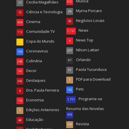
Música
Cecilia Magalhães
830
17
Myrna Porcaro
Ciência e Tecnologia
26
73
Negócios Locais
Cinema
30
434
News
Comunidade TV
1.157
113
News Top
Copa do Mundo
4
17
Nilson Lattari
Coronavirus
237
164
Orlando
Culinária
97
240
Paola Tucunduva
Decor
31
141
PDF para Download
Destaques
1
342
Pets
Dra. Paula Ferreira
162
6
Programe-se
Economia
1.711
156
Resumo das Novelas
Edições Anteriores
1
410
Educação
68
Revista
141