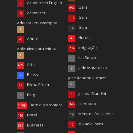
Acontece in English
3
Geral
656
Aconteceu
49
Geral
115
Adquira um exemplar
Guia
14
1
Humor
Anual
41
20
Imigração
Aplicativo para leitura
234
1
Isa Souza
10
Arte
459
Jade Matarazzo
9
Beleza
52
José Roberto Luchetti
Blima Efraim
59
12
Juliana Biundini
Blog
1
4
Literatura
Bom dia Acontece
345
1.408
Médicos Brasileiros
Brasil
15
110
Mikaela Paim
Business
10
664