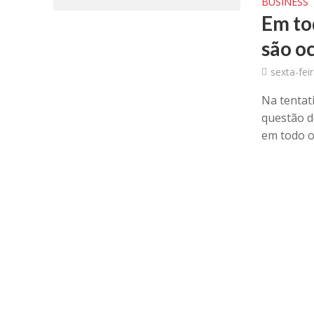
BUSINESS
Em to
são o
sexta-fei
Na tentati
questão d
em todo o.