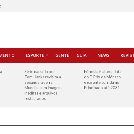
o
IMENTO
ESPORTE
GENTE
GUIA
NEWS
REVIS
ha
Série narrada por
Fórmula E altera data
Tom Hanks revisita a
do E-Prix de Mônaco
s
Segunda Guerra
e garante corrida no
Mundial com imagens
Principado até 2031
inéditas e arquivos
restaurados