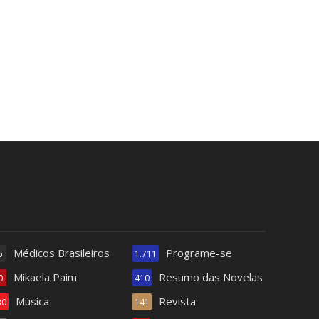
Médicos Brasileiros
Programe-se
5
1.711
Mikaela Paim
Resumo das Novelas
0
410
Música
Revista
30
141