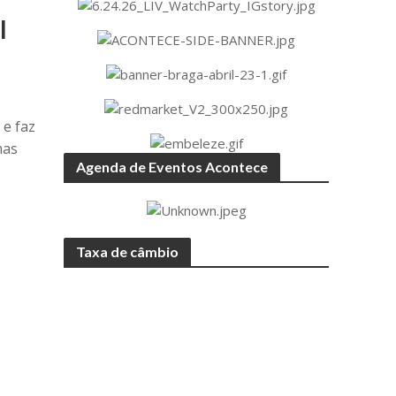
I
 e faz
mas
Agenda de Eventos Acontece
Taxa de câmbio