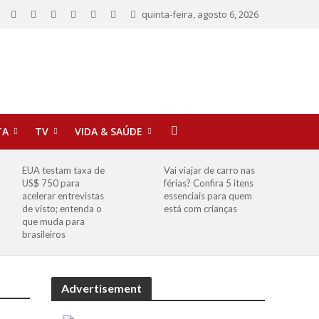
quinta-feira, agosto 6, 2026
TA
TV
VIDA & SAÚDE
EUA testam taxa de
Vai viajar de carro nas
US$ 750 para
férias? Confira 5 itens
acelerar entrevistas
essenciais para quem
de visto; entenda o
está com crianças
que muda para
brasileiros
Advertisement