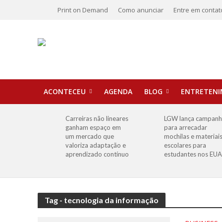
Print on Demand
Como anunciar
Entre em contat
ACONTECEU
AGENDA
BLOG
ENTRETEN
Carreiras não lineares
LGW lança campan
ganham espaço em
para arrecadar
um mercado que
mochilas e materiai
valoriza adaptação e
escolares para
aprendizado contínuo
estudantes nos EUA
Tag - tecnologia da informação