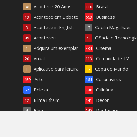
Acontece 20 Anos
Brasil
38
110
Acontece em Debate
Business
13
663
Acontece in English
Cecilia Magalhães
3
17
Aconteceu
Ciência e Tecnologi
49
73
Adquira um exemplar
Cinema
1
434
Anual
Comunidade TV
20
113
Aplicativo para leitura
Copa do Mundo
1
17
Arte
Coronavirus
459
164
Beleza
Culinária
52
240
Blima Efraim
Decor
12
141
Blog
Destaques
4
342
Bom dia Acontece
Dra. Paula Ferreira
1.408
6