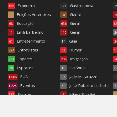
Economia
Gastronomia
156
171
1
Edições Anteriores
Gente
1
103
1
Educação
Geral
68
656
8
a
Emili Barberino
Geral
11
115
2
Entretenimento
Guia
61
14
3
Entrevistas
Humor
324
41
1
Esporte
Imigração
784
234
Esportes
Isa Souza
20
10
2
EUA
Jade Matarazzo
1.068
9
9
Eventos
José Roberto Luchetti
1.225
59
3
Fashion
Juliana Biundini
337
1
Fashion TV
Literatura
18
345
1