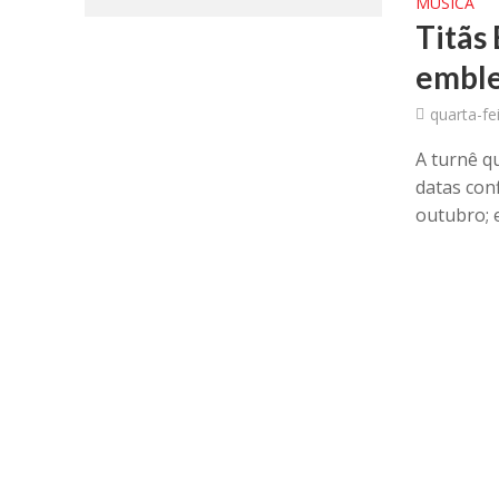
MÚSICA
Titãs
emble
quarta-fe
A turnê q
datas con
outubro; e