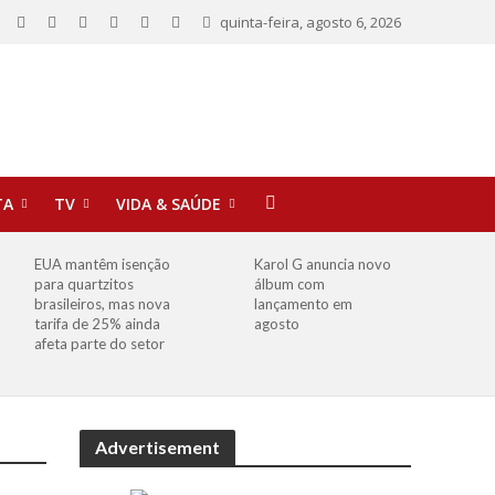
quinta-feira, agosto 6, 2026
TA
TV
VIDA & SAÚDE
EUA mantêm isenção
Karol G anuncia novo
para quartzitos
álbum com
brasileiros, mas nova
lançamento em
tarifa de 25% ainda
agosto
afeta parte do setor
Advertisement