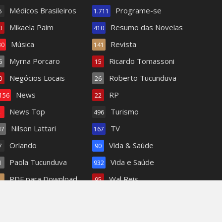
Médicos Brasileiros
Programe-se
5
1.711
Mikaela Paim
Resumo das Novelas
0
410
Música
Revista
30
141
Myrna Porcaro
Ricardo Tomassoni
6
15
Negócios Locais
Roberto Tucunduva
0
26
News
RP
.156
22
News Top
Turismo
4
496
Nilson Lattari
TV
37
167
Orlando
Vida & Saúde
7
90
Paola Tucunduva
Vida e Saúde
1
932
PDF para Download
Wal Reis
1
95
Pets
62