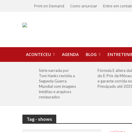
Print on Demand
Como anunciar
Entre em contat
ACONTECEU
AGENDA
BLOG
ENTRETEN
Série narrada por
Fórmula E altera da
Tom Hanks revisita a
do E-Prix de Mônac
Segunda Guerra
e garante corrida n
Mundial com imagens
Principado até 203
inéditas e arquivos
restaurados
Tag - shows