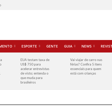
o
IMENTO
ESPORTE
GENTE
GUIA
NEWS
REVIS
ta
EUA testam taxa de
Vai viajar de carro nas
o
US$ 750 para
férias? Confira 5 itens
o
acelerar entrevistas
essenciais para quem
1
de visto; entenda o
está com crianças
que muda para
brasileiros