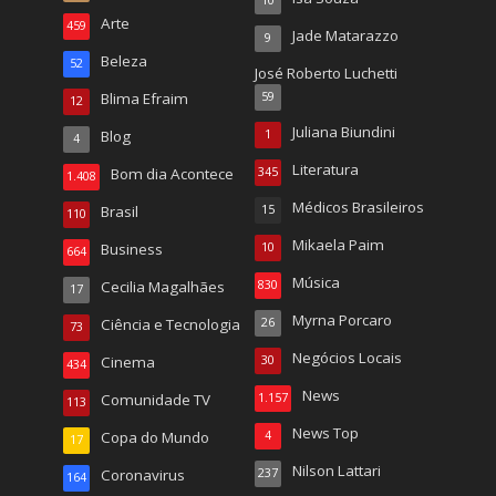
10
Arte
459
Jade Matarazzo
9
Beleza
52
José Roberto Luchetti
Blima Efraim
59
12
Juliana Biundini
Blog
1
4
Literatura
Bom dia Acontece
345
1.408
Médicos Brasileiros
Brasil
15
110
Mikaela Paim
Business
10
664
Música
Cecilia Magalhães
830
17
Myrna Porcaro
Ciência e Tecnologia
26
73
Negócios Locais
Cinema
30
434
News
Comunidade TV
1.157
113
News Top
Copa do Mundo
4
17
Nilson Lattari
Coronavirus
237
164