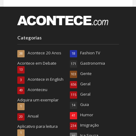
Categorias
Acontece 20 Anos
Fashion TV
38
18
Acontece em Debate
Gastronomia
171
13
Gente
103
Acontece in English
3
Geral
656
Aconteceu
49
Geral
115
Adquira um exemplar
Guia
14
1
Humor
Anual
41
20
Imigração
Aplicativo para leitura
234
1
Isa Souza