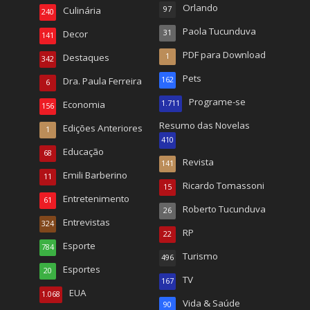
Orlando
Culinária
97
240
Paola Tucunduva
Decor
31
141
PDF para Download
Destaques
1
342
Pets
Dra. Paula Ferreira
162
6
Programe-se
Economia
1.711
156
Resumo das Novelas
Edições Anteriores
1
410
Educação
68
Revista
141
Emili Barberino
11
Ricardo Tomassoni
15
Entretenimento
61
Roberto Tucunduva
26
Entrevistas
324
RP
22
Esporte
784
Turismo
496
Esportes
20
TV
167
EUA
1.068
Vida & Saúde
90