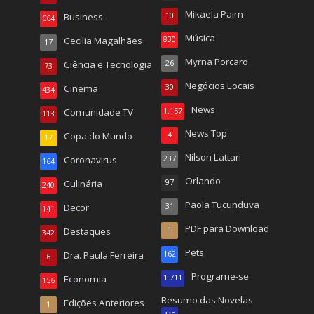
Mikaela Paim
Business
10
664
Música
Cecilia Magalhães
830
17
Myrna Porcaro
Ciência e Tecnologia
26
73
Negócios Locais
Cinema
30
434
News
Comunidade TV
1.157
113
News Top
Copa do Mundo
4
17
Nilson Lattari
Coronavirus
237
164
Orlando
Culinária
97
240
Paola Tucunduva
Decor
31
141
PDF para Download
Destaques
1
342
Pets
Dra. Paula Ferreira
162
6
Programe-se
Economia
1.711
156
Resumo das Novelas
Edições Anteriores
1