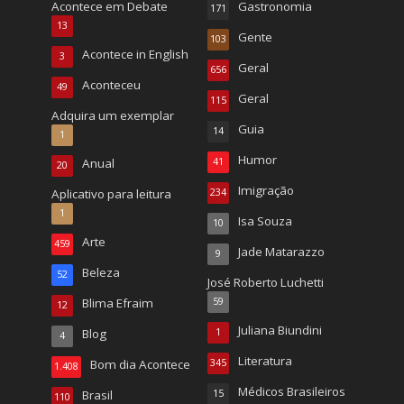
Acontece em Debate
Gastronomia
171
13
Gente
103
Acontece in English
3
Geral
656
Aconteceu
49
Geral
115
Adquira um exemplar
Guia
14
1
Humor
Anual
41
20
Imigração
Aplicativo para leitura
234
1
Isa Souza
10
Arte
459
Jade Matarazzo
9
Beleza
52
José Roberto Luchetti
Blima Efraim
59
12
Juliana Biundini
Blog
1
4
Literatura
Bom dia Acontece
345
1.408
Médicos Brasileiros
Brasil
15
110