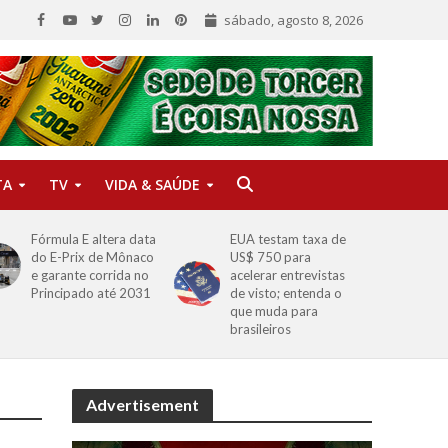
sábado, agosto 8, 2026
TA
TV
VIDA & SAÚDE
Fórmula E altera data
EUA testam taxa de
do E-Prix de Mônaco
US$ 750 para
e garante corrida no
acelerar entrevistas
Principado até 2031
de visto; entenda o
que muda para
brasileiros
Advertisement