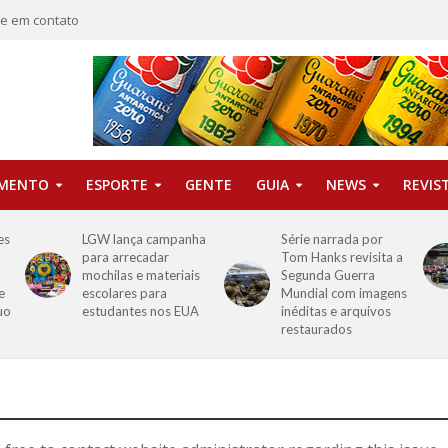
re em contato
IMENTO
ESPORTE
GENTE
GUIA
NEWS
REVIS
es
LGW lança campanha
Série narrada por
para arrecadar
Tom Hanks revisita a
mochilas e materiais
Segunda Guerra
e
escolares para
Mundial com imagens
uo
estudantes nos EUA
inéditas e arquivos
restaurados