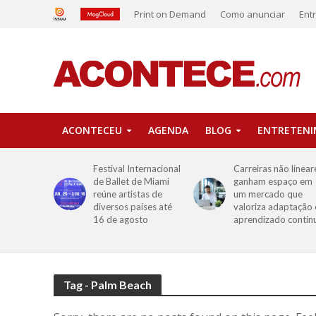
Print on Demand
Como anunciar
Ent
ACONTECEU
AGENDA
BLOG
ENTRETEN
Festival Internacional
Carreiras não linear
de Ballet de Miami
ganham espaço em
reúne artistas de
um mercado que
diversos países até
valoriza adaptação 
16 de agosto
aprendizado contín
Tag - Palm Beach