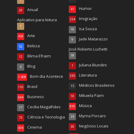
Humor
Anual
41
20
Imigração
Aplicativo para leitura
234
1
Isa Souza
10
Arte
459
Jade Matarazzo
9
Beleza
52
José Roberto Luchetti
Blima Efraim
59
12
Juliana Biundini
Blog
1
4
Literatura
Bom dia Acontece
345
1.408
Médicos Brasileiros
Brasil
15
110
Mikaela Paim
Business
10
664
Música
Cecilia Magalhães
830
17
Myrna Porcaro
Ciência e Tecnologia
26
73
Negócios Locais
Cinema
30
434