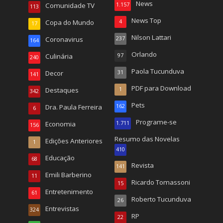
News
Comunidade TV
1.157
113
News Top
Copa do Mundo
4
17
Nilson Lattari
Coronavirus
237
164
Orlando
Culinária
97
240
Paola Tucunduva
Decor
31
141
PDF para Download
Destaques
1
342
Pets
Dra. Paula Ferreira
162
6
Programe-se
Economia
1.711
156
Resumo das Novelas
Edições Anteriores
1
410
Educação
68
Revista
141
Emili Barberino
11
Ricardo Tomassoni
15
Entretenimento
61
Roberto Tucunduva
26
Entrevistas
324
RP
22