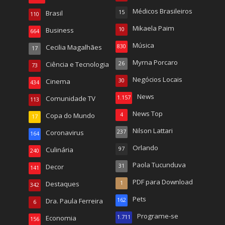
Médicos Brasileiros
Brasil
15
110
Mikaela Paim
Business
10
664
Música
Cecilia Magalhães
830
17
Myrna Porcaro
Ciência e Tecnologia
26
73
Negócios Locais
Cinema
30
434
News
Comunidade TV
1.157
113
News Top
Copa do Mundo
4
17
Nilson Lattari
Coronavirus
237
164
Orlando
Culinária
97
240
Paola Tucunduva
Decor
31
141
PDF para Download
Destaques
1
342
Pets
Dra. Paula Ferreira
162
6
Programe-se
Economia
1.711
156