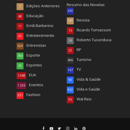
Resumo das Novelas
Edições Anteriores
1
410
Educação
68
Revista
141
Emili Barberino
11
Ricardo Tomassoni
15
Entretenimento
61
Roberto Tucunduva
26
Entrevistas
324
RP
22
Esporte
784
Turismo
496
Esportes
20
TV
167
EUA
1.068
Vida & Saúde
90
Eventos
1.226
Vida e Saúde
932
Fashion
337
Wal Reis
95