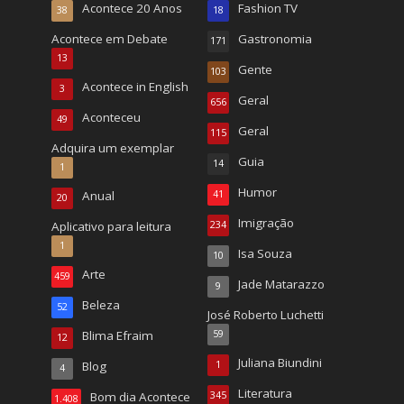
Acontece 20 Anos
Fashion TV
38
18
Acontece em Debate
Gastronomia
171
13
Gente
103
Acontece in English
3
Geral
656
Aconteceu
49
Geral
115
Adquira um exemplar
Guia
14
1
Humor
Anual
41
20
Imigração
Aplicativo para leitura
234
1
Isa Souza
10
Arte
459
Jade Matarazzo
9
Beleza
52
José Roberto Luchetti
Blima Efraim
59
12
Juliana Biundini
Blog
1
4
Literatura
Bom dia Acontece
345
1.408