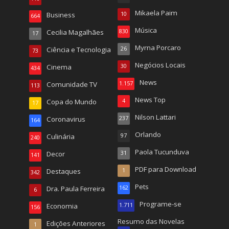
Mikaela Paim
Business
10
664
Música
Cecilia Magalhães
830
17
Myrna Porcaro
Ciência e Tecnologia
26
73
Negócios Locais
Cinema
30
434
News
Comunidade TV
1.157
113
News Top
Copa do Mundo
4
17
Nilson Lattari
Coronavirus
237
164
Orlando
Culinária
97
240
Paola Tucunduva
Decor
31
141
PDF para Download
Destaques
1
342
Pets
Dra. Paula Ferreira
162
6
Programe-se
Economia
1.711
156
Resumo das Novelas
Edições Anteriores
1