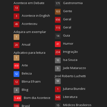
Acontece em Debate
Gastronomia
171
13
Gente
103
Acontece in English
3
Geral
656
Aconteceu
49
Geral
115
Adquira um exemplar
Guia
14
1
Humor
Anual
41
20
Imigração
Aplicativo para leitura
234
1
Isa Souza
10
Arte
459
Jade Matarazzo
9
Beleza
52
José Roberto Luchetti
Blima Efraim
59
12
Juliana Biundini
Blog
1
4
Literatura
Bom dia Acontece
345
1.408
Médicos Brasileiros
Brasil
15
110