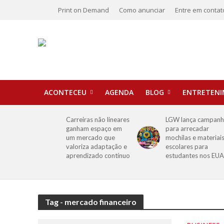
Print on Demand
Como anunciar
Entre em contat
ACONTECEU
AGENDA
BLOG
ENTRETEN
Carreiras não lineares
LGW lança campan
ganham espaço em
para arrecadar
um mercado que
mochilas e materiai
valoriza adaptação e
escolares para
aprendizado contínuo
estudantes nos EUA
Tag - mercado financeiro