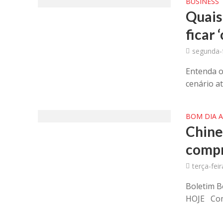
BUSINESS
Quais
ficar 
segunda-f
Entenda o
cenário at
BOM DIA 
Chine
compr
terça-fei
Boletim B
HOJE Come