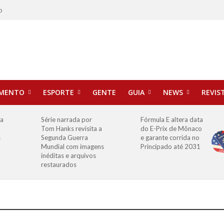
o
IMENTO
ESPORTE
GENTE
GUIA
NEWS
REVIS
ha
Série narrada por
Fórmula E altera data
Tom Hanks revisita a
do E-Prix de Mônaco
s
Segunda Guerra
e garante corrida no
Mundial com imagens
Principado até 2031
inéditas e arquivos
restaurados