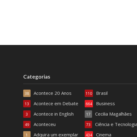
Categorias
Acontece 20 Anos
Brasil
38
110
Acontece em Debate
Business
13
664
Acontece in English
Cecilia Magalhães
3
17
Aconteceu
Ciência e Tecnologi
49
73
Adquira um exemplar
Cinema
1
434