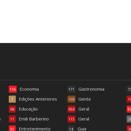
Economia
Gastronomia
156
171
1
Edições Anteriores
Gente
1
103
1
Educação
Geral
68
656
8
a
Emili Barberino
Geral
11
115
2
Entretenimento
Guia
61
14
3