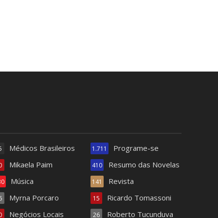
Médicos Brasileiros
Programe-se
5
1.711
Mikaela Paim
Resumo das Novelas
0
410
Música
Revista
30
141
Myrna Porcaro
Ricardo Tomassoni
6
15
Negócios Locais
Roberto Tucunduva
0
26