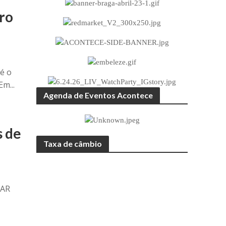
ro
é o
m...
Agenda de Eventos Acontece
s de
Taxa de câmbio
LAR