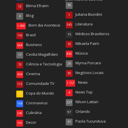
Blima Efraim
59
12
Juliana Biundini
Blog
1
4
Literatura
Bom dia Acontece
345
1.408
Médicos Brasileiros
Brasil
15
110
Mikaela Paim
Business
10
664
Música
Cecilia Magalhães
830
17
Myrna Porcaro
Ciência e Tecnologia
26
73
Negócios Locais
Cinema
30
434
News
Comunidade TV
1.157
113
News Top
Copa do Mundo
4
17
Nilson Lattari
Coronavirus
237
164
Orlando
Culinária
97
240
Paola Tucunduva
Decor
31
141