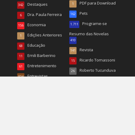
PDF para Download
Destaques
1
342
Pets
Dra. Paula Ferreira
162
6
Programe-se
Economia
1.711
156
Resumo das Novelas
Edições Anteriores
1
410
Educação
68
Revista
141
Emili Barberino
11
Ricardo Tomassoni
15
Entretenimento
61
Roberto Tucunduva
26
Entrevistas
324
RP
22
Esporte
784
Turismo
496
Esportes
20
TV
167
EUA
1.068
Vida & Saúde
90
Eventos
1.225
Vida e Saúde
932
Fashion
337
Wal Reis
95