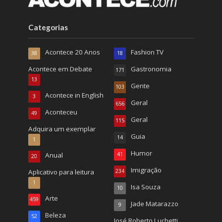
Categorias
Acontece 20 Anos
Fashion TV
38
18
Acontece em Debate
Gastronomia
171
13
Gente
103
Acontece in English
3
Geral
656
Aconteceu
49
Geral
115
Adquira um exemplar
Guia
14
1
Humor
Anual
41
20
Imigração
Aplicativo para leitura
234
1
Isa Souza
10
Arte
459
Jade Matarazzo
9
Beleza
52
José Roberto Luchetti