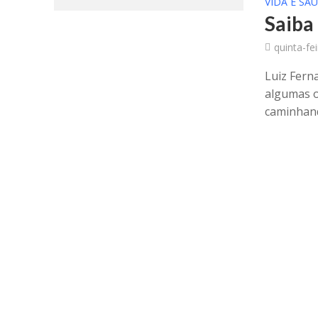
VIDA E SA
Saiba
quinta-fe
Luiz Ferna
algumas o
caminhand