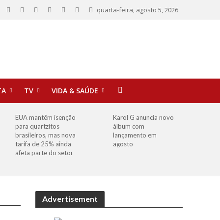
quarta-feira, agosto 5, 2026
TA
TV
VIDA & SAÚDE
EUA mantêm isenção
Karol G anuncia novo
para quartzitos
álbum com
brasileiros, mas nova
lançamento em
tarifa de 25% ainda
agosto
afeta parte do setor
Advertisement