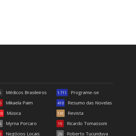
Médicos Brasileiros
Programe-se
5
1.711
Mikaela Paim
Resumo das Novelas
0
410
Música
Revista
30
141
Myrna Porcaro
Ricardo Tomassoni
6
15
Negócios Locais
Roberto Tucunduva
0
26