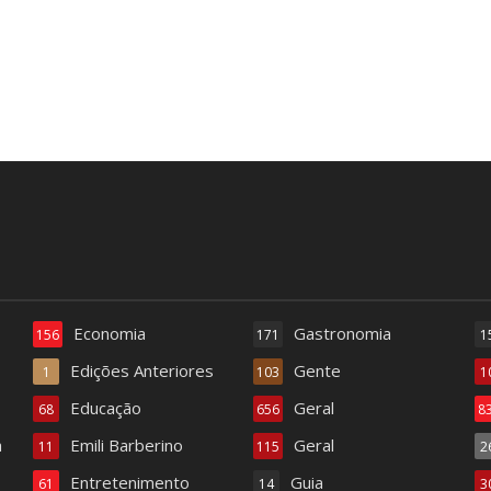
Economia
Gastronomia
156
171
1
Edições Anteriores
Gente
1
103
1
Educação
Geral
68
656
8
a
Emili Barberino
Geral
11
115
2
Entretenimento
Guia
61
14
3