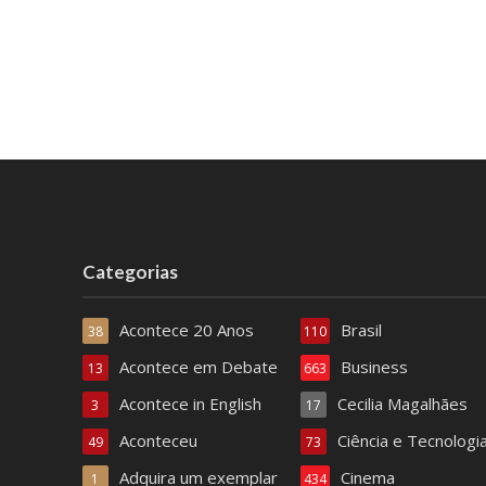
Categorias
Acontece 20 Anos
Brasil
38
110
Acontece em Debate
Business
13
663
Acontece in English
Cecilia Magalhães
3
17
Aconteceu
Ciência e Tecnologi
49
73
Adquira um exemplar
Cinema
1
434