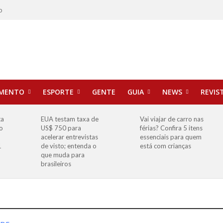
o
IMENTO
ESPORTE
GENTE
GUIA
NEWS
REVIS
ta
EUA testam taxa de
Vai viajar de carro nas
o
US$ 750 para
férias? Confira 5 itens
o
acelerar entrevistas
essenciais para quem
1
de visto; entenda o
está com crianças
que muda para
brasileiros