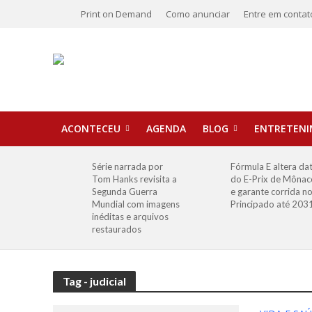
Print on Demand
Como anunciar
Entre em contat
ACONTECEU
AGENDA
BLOG
ENTRETEN
Série narrada por
Fórmula E altera da
Tom Hanks revisita a
do E-Prix de Mônac
Segunda Guerra
e garante corrida n
Mundial com imagens
Principado até 203
inéditas e arquivos
restaurados
Tag - judicial