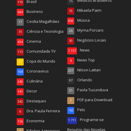
Médicos Brasileiros
Brasil
15
110
Mikaela Paim
Business
10
664
Música
Cecilia Magalhães
830
17
Myrna Porcaro
Ciência e Tecnologia
26
73
Negócios Locais
Cinema
30
434
News
Comunidade TV
1.157
113
News Top
Copa do Mundo
4
17
Nilson Lattari
Coronavirus
237
164
Orlando
Culinária
97
240
Paola Tucunduva
Decor
31
141
PDF para Download
Destaques
1
342
Pets
Dra. Paula Ferreira
162
6
Programe-se
Economia
1.711
156
Resumo das Novelas
Edições Anteriores