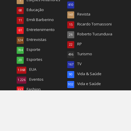
1
410
Educação
68
Revista
141
Emili Barberino
11
Ricardo Tomassoni
15
Entretenimento
61
Roberto Tucunduva
26
Entrevistas
324
RP
22
Esporte
784
Turismo
496
Esportes
20
TV
167
EUA
1.068
Vida & Saúde
90
Eventos
1.226
Vida e Saúde
932
Fashion
337
Wal Reis
95