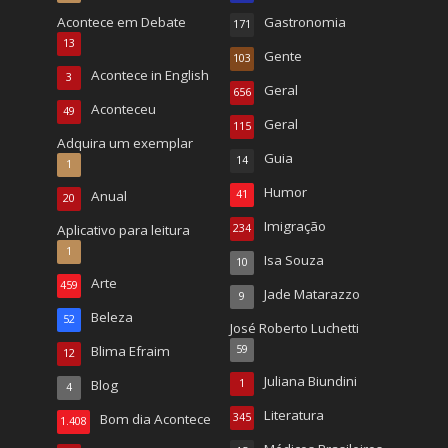
Acontece em Debate
Gastronomia
171
13
Gente
103
Acontece in English
3
Geral
656
Aconteceu
49
Geral
115
Adquira um exemplar
Guia
14
1
Humor
Anual
41
20
Imigração
Aplicativo para leitura
234
1
Isa Souza
10
Arte
459
Jade Matarazzo
9
Beleza
52
José Roberto Luchetti
Blima Efraim
59
12
Juliana Biundini
Blog
1
4
Literatura
Bom dia Acontece
345
1.408